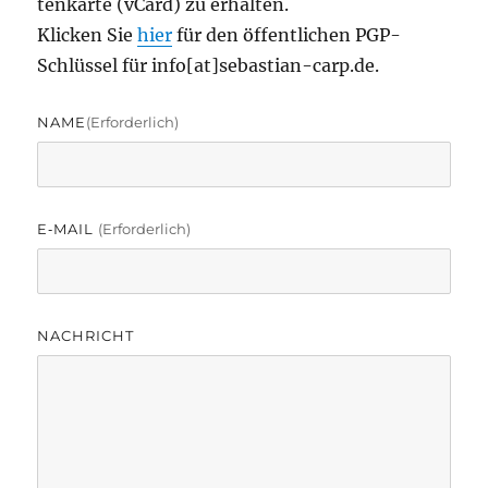
ten­kar­te (vCard) zu erhalten.
Kli­cken Sie
hier
für den öffent­li­chen PGP-
Schlüs­sel für info[at]sebastian-carp.de.
NAME
(erfor­der­lich)
E‑MAIL
(erfor­der­lich)
NACH­RICHT