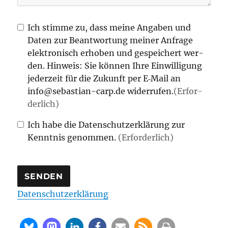
Ich stim­me zu, dass mei­ne Anga­ben und
Daten zur Beant­wor­tung mei­ner Anfra­ge
elek­tro­nisch erho­ben und gespei­chert wer­
den. Hin­weis: Sie kön­nen Ihre Ein­wil­li­gung
jeder­zeit für die Zukunft per E‑Mail an
info@sebastian-carp.de wider­ru­fen.
(erfor­
Der­lich)
Ich habe die Daten­schutz­er­klä­rung zur
Kennt­nis genom­men.
(erfor­der­lich)
SENDEN
Daten­schutz­er­klä­rung