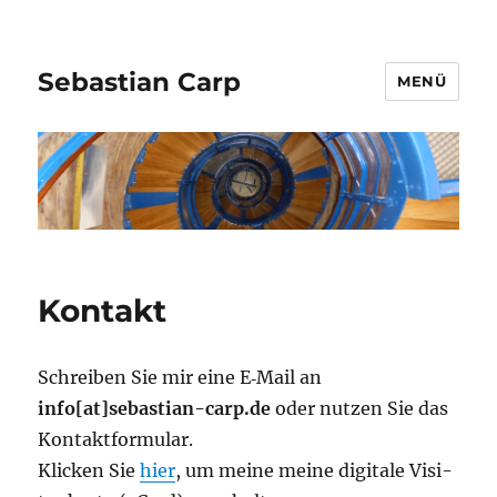
Sebastian Carp
MENÜ
Kontakt
Schrei­ben Sie mir eine E‑Mail an
info[at]sebastian-carp.de
oder nut­zen Sie das
Kontaktformular.
Kli­cken Sie
hier
, um mei­ne mei­ne digi­ta­le Visi­