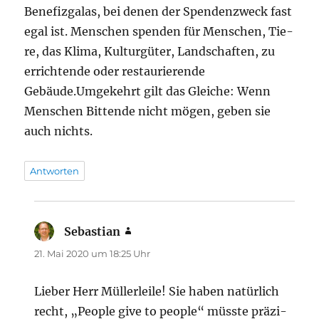
Bene­fiz­ga­las, bei denen der Spen­den­zweck fast
egal ist. Men­schen spen­den für Men­schen, Tie­
re, das Kli­ma, Kul­tur­gü­ter, Land­schaf­ten, zu
errich­ten­de oder restau­rie­ren­de
Gebäude.Umgekehrt gilt das Glei­che: Wenn
Men­schen Bit­ten­de nicht mögen, geben sie
auch nichts.
Antworten
Sebastian
sagt:
21. Mai 2020 um 18:25 Uhr
Lie­ber Herr Mül­ler­lei­le! Sie haben natür­lich
recht, „Peo­p­le give to peo­p­le“ müss­te prä­zi­