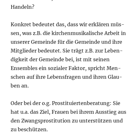
Handeln?
Kon­kret bedeu­tet das, dass wir erklä­ren müs­
sen, was z.B. die kir­chen­mu­si­ka­li­sche Arbeit in
unse­rer Gemein­de für die Gemein­de und ihre
Mit­glie­der bedeu­tet. Sie trägt z.B. zur Leben­
dig­keit der Gemein­de bei, ist mit sei­nen
Ensem­bles ein sozia­ler Fak­tor, spricht Men­
schen auf ihre Lebens­fra­gen und ihren Glau­
ben an.
Oder bei der o.g. Pro­sti­tu­ier­ten­be­ra­tung: Sie
hat u.a. das Ziel, Frau­en bei ihrem Aus­stieg aus
den Zwangs­pro­sti­tu­ti­on zu unter­stüt­zen und
zu beschützen.