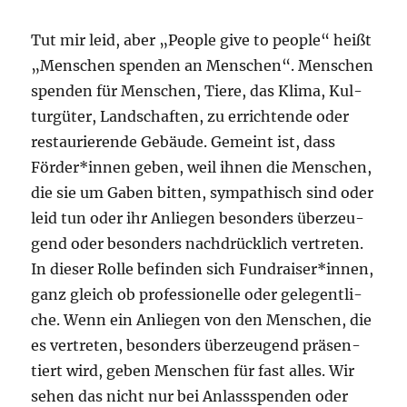
Tut mir leid, aber „Peo­p­le give to peo­p­le“ heißt
„Men­schen spen­den an Men­schen“. Men­schen
spen­den für Men­schen, Tie­re, das Kli­ma, Kul­
tur­gü­ter, Land­schaf­ten, zu errich­ten­de oder
restau­rie­ren­de Gebäu­de. Gemeint ist, dass
Förder*innen geben, weil ihnen die Men­schen,
die sie um Gaben bit­ten, sym­pa­thisch sind oder
leid tun oder ihr Anlie­gen beson­ders über­zeu­
gend oder beson­ders nach­drück­lich ver­tre­ten.
In die­ser Rol­le befin­den sich Fundraiser*innen,
ganz gleich ob pro­fes­sio­nel­le oder gele­gent­li­
che. Wenn ein Anlie­gen von den Men­schen, die
es ver­tre­ten, beson­ders über­zeu­gend prä­sen­
tiert wird, geben Men­schen für fast alles. Wir
sehen das nicht nur bei Anlass­spen­den oder