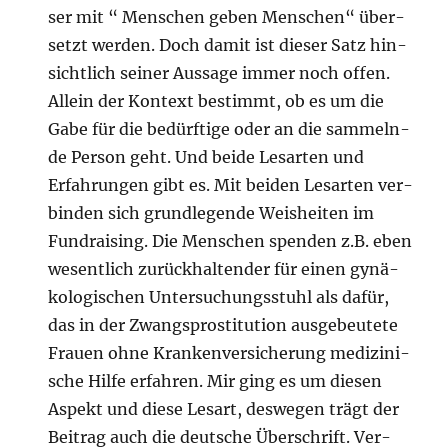
ser mit “ Men­schen geben Men­schen“ über­
setzt wer­den. Doch damit ist die­ser Satz hin­
sicht­lich sei­ner Aus­sa­ge immer noch offen.
Allein der Kon­text bestimmt, ob es um die
Gabe für die bedürf­ti­ge oder an die sam­meln­
de Per­son geht. Und bei­de Les­ar­ten und
Erfah­run­gen gibt es. Mit bei­den Les­ar­ten ver­
bin­den sich grund­le­gen­de Weis­hei­ten im
Fund­rai­sing. Die Men­schen spen­den z.B. eben
wesent­lich zurück­hal­ten­der für einen gynä­
ko­lo­gi­schen Unter­su­chungs­stuhl als dafür,
das in der Zwangs­pro­sti­tu­ti­on aus­ge­beu­te­te
Frau­en ohne Kran­ken­ver­si­che­rung medi­zi­ni­
sche Hil­fe erfah­ren. Mir ging es um die­sen
Aspekt und die­se Les­art, des­we­gen trägt der
Bei­trag auch die deut­sche Über­schrift. Ver­