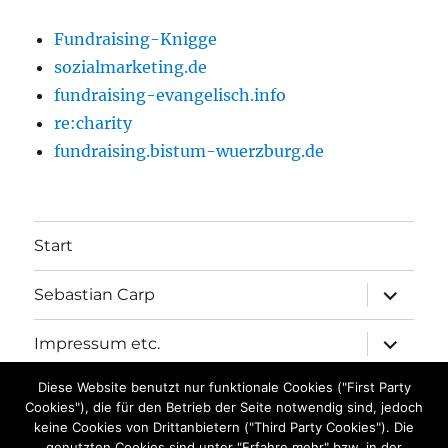
Fundraising-Knigge
sozialmarketing.de
fundraising-evangelisch.info
re:charity
fundraising.bistum-wuerzburg.de
Start
Unterme
Sebastian Carp
anzeigen
Unterme
Impressum etc.
anzeigen
Diese Website benutzt nur funktionale Cookies ("First Party
Datenschutz
Cookies"), die für den Betrieb der Seite notwendig sind, jedoch
keine Cookies von Drittanbietern ("Third Party Cookies"). Die
Kontakt
genutzten Cookies sind unter "Erfahre mehr" bzw. in der