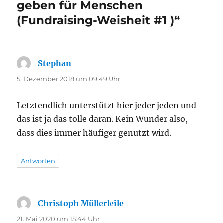
geben für Menschen
(Fundraising-Weisheit #1 )“
Stephan
sagt:
5. Dezember 2018 um 09:49 Uhr
Letzt­end­lich unter­stützt hier jeder jeden und
das ist ja das tol­le dar­an. Kein Wun­der also,
dass dies immer häu­fi­ger genutzt wird.
Antworten
Christoph Müllerleile
sagt:
21. Mai 2020 um 15:44 Uhr