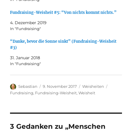
Fundraising-Weisheit #5: “Von nichts kommt nichts.”
4. Dezember 2019
In "Fundraising"
“Danke, bevor die Sonne sinkt” (Fundraising-Weisheit
#3)
31. Januar 2018
In "Fundraising"
Autor
Veröffentlicht
Kategorien
Schlagwört
Sebastian
9. November 2017
Weisheiten
am
Fundraising
,
Fundraising-Weisheit
,
Weisheit
3 Gedanken zu „Menschen