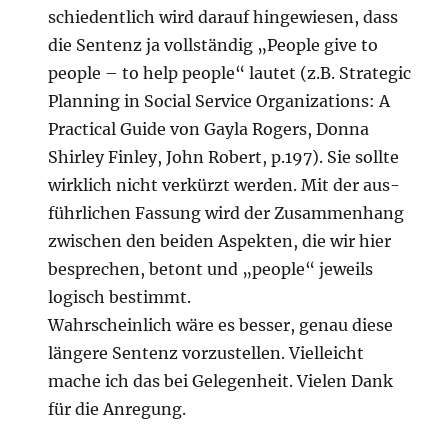
schie­dent­lich wird dar­auf hin­ge­wie­sen, dass
die Sen­tenz ja voll­stän­dig „Peo­p­le give to
peo­p­le – to help peo­p­le“ lau­tet (z.B. Stra­te­gic
Plan­ning in Social Ser­vice Orga­niza­ti­ons: A
Prac­ti­cal Gui­de von Gay­la Rogers, Don­na
Shir­ley Fin­ley, John Robert, p.197). Sie soll­te
wirk­lich nicht ver­kürzt wer­den. Mit der aus­
führ­li­chen Fas­sung wird der Zusam­men­hang
zwi­schen den bei­den Aspek­ten, die wir hier
bespre­chen, betont und „peo­p­le“ jeweils
logisch bestimmt.
Wahr­schein­lich wäre es bes­ser, genau die­se
län­ge­re Sen­tenz vor­zu­stel­len. Viel­leicht
mache ich das bei Gele­gen­heit. Vie­len Dank
für die Anregung.