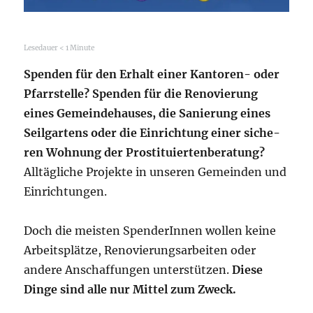
Lese­dau­er
< 1
Minu­te
Spen­den für den Erhalt einer Kan­to­ren- oder
Pfarr­stel­le? Spen­den für die Reno­vie­rung
eines Gemein­de­hau­ses, die Sanie­rung eines
Seil­gar­tens oder die Ein­rich­tung einer siche­
ren Woh­nung der Pro­sti­tu­ier­ten­be­ra­tung?
All­täg­li­che Pro­jek­te in unse­ren Gemein­den und
Einrichtungen.
Doch die meis­ten Spen­de­rIn­nen wol­len kei­ne
Arbeits­plät­ze, Reno­vie­rungs­ar­bei­ten oder
ande­re Anschaf­fun­gen unter­stüt­zen.
Die­se
Din­ge sind alle nur Mit­tel zum Zweck.