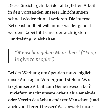
Die­se Ein­sicht geht bei der all­täg­li­chen Arbeit
in den Vor­stän­den unse­rer Ein­rich­tun­gen
schnell wie­der ein­mal ver­lo­ren. Die inter­ne
Betriebs­blind­heit will immer wie­der geheilt
wer­den. Dabei hilft einer der wich­tigs­ten
Fundraising-Weisheiten:
“Men­schen geben Men­schen” (“Peo­p­
le give to people”)
Bei der Wer­bung um Spen­den muss folg­lich
unser Auf­trag im Vor­der­grund ste­hen. Was
trägt unse­re Arbeit zum Gemein­we­sen bei?
Inwie­fern macht unse­re Arbeit als Gemein­de
oder Ver­ein das Leben ande­rer Men­schen (und
auch von Tie­ren) bes­ser?
Was bewirkt unser