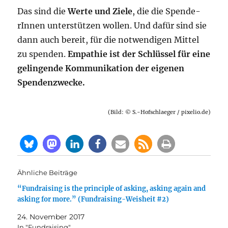
Das sind die
Wer­te und Zie­le
, die die Spen­de­
rIn­nen unter­stüt­zen wol­len. Und dafür sind sie
dann auch bereit, für die not­wen­di­gen Mit­tel
zu spen­den.
Empa­thie ist der Schlüs­sel für eine
gelin­gen­de Kom­mu­ni­ka­ti­on der eige­nen
Spendenzwecke.
(Bild: © S.-Hofschlaeger / pixelio.de)
Ähnliche Beiträge
“Fundraising is the principle of asking, asking again and
asking for more.” (Fundraising-Weisheit #2)
24. November 2017
In "Fundraising"