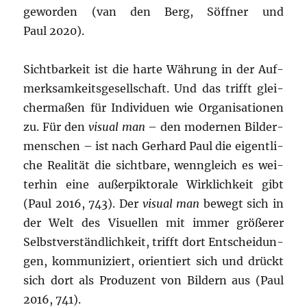
gewor­den (van den Berg, Söff­ner und
Paul 2020).
Sicht­bar­keit ist die har­te Wäh­rung in der Auf­
merk­sam­keits­ge­sell­schaft. Und das trifft glei­
cher­ma­ßen für Indi­vi­du­en wie Orga­ni­sa­tio­nen
zu. Für den
visu­al man
– den moder­nen Bil­der­
men­schen – ist nach Ger­hard Paul die eigent­li­
che Rea­li­tät die sicht­ba­re, wenn­gleich es wei­
ter­hin eine außer­pik­to­ra­le Wirk­lich­keit gibt
(Paul 2016, 743). Der
visu­al man
bewegt sich in
der Welt des Visu­el­len mit immer grö­ße­rer
Selbst­ver­ständ­lich­keit, trifft dort Ent­schei­dun­
gen, kom­mu­ni­ziert, ori­en­tiert sich und drückt
sich dort als Pro­du­zent von Bil­dern aus (Paul
2016, 741).