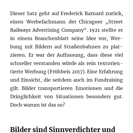
Die­ser Satz geht auf Fre­de­rick Bar­nard zurück,
einen Wer­be­fach­mann der Chi­ca­go­er „
Street
Rail­ways Adver­ti­sing Com­pa­ny
“. 1921 stell­te er
in einem Bran­chen­blatt sei­ne Idee vor, Wer­
bung mit Bil­dern auf Stra­ßen­bah­nen zu plat­
zie­ren. Er war der Auf­fas­sung, dass die­se viel
schnel­ler ver­stan­den wür­de als rein text­ori­en­
tier­te Wer­bung (Früh­beis 2017). Eine Erfah­rung
und Ein­sicht, die seit­dem auch im Fund­rai­sing
gilt. Bil­der trans­por­tie­ren Emo­tio­nen und die
Dring­lich­keit von Situa­tio­nen beson­ders gut.
Doch war­um ist das so?
Bilder sind Sinnverdichter und