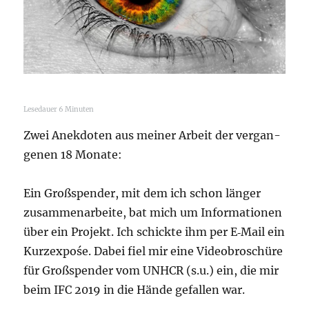
Lese­dau­er
6
Minu­ten
Zwei Anek­do­ten aus mei­ner Arbeit der ver­gan­
ge­nen 18 Monate:
Ein Groß­spen­der, mit dem ich schon län­ger
zusam­men­ar­bei­te, bat mich um Infor­ma­tio­nen
über ein Pro­jekt. Ich schick­te ihm per E‑Mail ein
Kurz­ex­pośe. Dabei fiel mir eine Video­bro­schü­re
für Groß­spen­der vom UNHCR (s.u.) ein, die mir
beim IFC 2019 in die Hän­de gefal­len war.