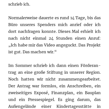
schrieb ich.
Nor­ma­ler­wei­se dau­er­te es rund 14 Tage, bis das
Büro unse­res Spen­ders mich anrief oder ich
dort nach­fra­gen konn­te. Die­ses Mal erhielt ich
nach nicht ein­mal 24 Stun­den einen Anruf:
„Ich habe mir das Video ange­guckt. Das Pro­jekt
ist gut. Das machen wir.“
Im Som­mer schrieb ich dann einen För­der­an­
trag an eine gro­ße Stif­tung in unse­rer Regi­on.
Noch hat­ten wir nicht zusam­men­ge­ar­bei­tet.
Der Antrag war form­los, ein Anschrei­ben, ein
zwei­sei­ti­ges Expo­sé, Finanz­plan, ein Bau­plan
und ein Pres­se­spie­gel. Es ging dar­um, das
Außen­ge­län­de einer Kin­der­ta­ges­stät­te in