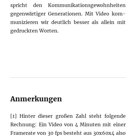
spricht den Kom­mu­ni­ka­ti­ons­ge­wohn­hei­ten
gegen­wär­ti­ger Gene­ra­tio­nen. Mit Video kom­
mu­ni­zie­ren wir deut­lich bes­ser als allein mit
gedruck­ten Worten.
Anmerkungen
[1] Hin­ter die­ser gro­ßen Zahl steht fol­gen­de
Rech­nung: Ein Video von 4 Minu­ten mit einer
Frame­ra­te von 30 fps besteht aus 30x60x4 also