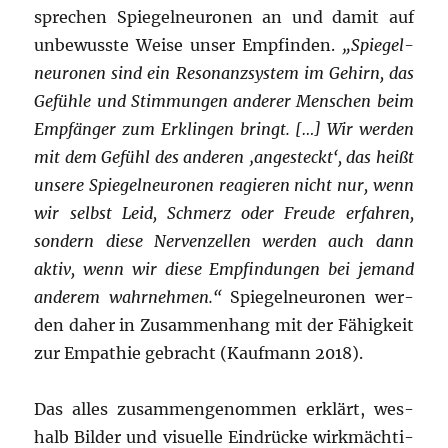
spre­chen Spie­gel­neu­ro­nen an und damit auf
unbe­wuss­te Wei­se unser Emp­fin­den.
„Spie­gel­
neu­ro­nen sind ein Reso­nanz­sys­tem im Gehirn, das
Gefüh­le und Stim­mun­gen ande­rer Men­schen beim
Emp­fän­ger zum Erklin­gen bringt. […] Wir wer­den
mit dem Gefühl des ande­ren ‚ange­steckt‘, das heißt
unse­re Spie­gel­neu­ro­nen reagie­ren nicht nur, wenn
wir selbst Leid, Schmerz oder Freu­de erfah­ren,
son­dern die­se Ner­ven­zel­len wer­den auch dann
aktiv, wenn wir die­se Emp­fin­dun­gen bei jemand
ande­rem wahr­neh­men.“
Spie­gel­neu­ro­nen wer­
den daher in Zusam­men­hang mit der Fähig­keit
zur Empa­thie gebracht (Kauf­mann 2018).
Das alles zusam­men­ge­nom­men erklärt, wes­
halb Bil­der und visu­el­le Ein­drü­cke wirk­mäch­ti­