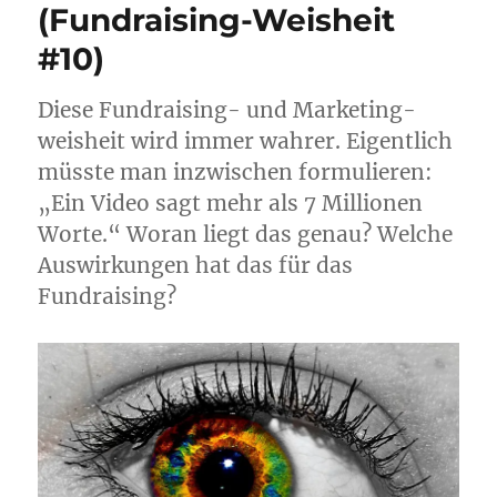
(Fundraising-Weisheit
#10)
Die­se Fund­rai­sing- und Mar­ke­ting­
weis­heit wird immer wah­rer. Eigent­lich
müss­te man inzwi­schen for­mu­lie­ren:
„Ein Video sagt mehr als 7 Mil­lio­nen
Wor­te.“ Wor­an liegt das genau? Wel­che
Aus­wir­kun­gen hat das für das
Fundraising?