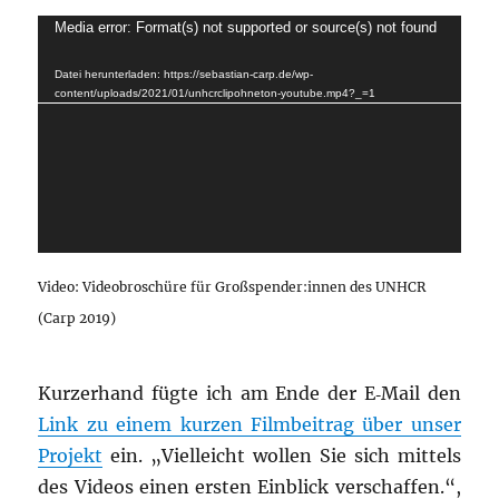
Video-
Media error: Format(s) not supported or source(s) not found
Player
Datei herunterladen: https://sebastian-carp.de/wp-
content/uploads/2021/01/unhcrclipohneton-youtube.mp4?_=1
Video: Video­bro­schü­re für Großspender:innen des UNHCR
(Carp 2019)
Kur­zer­hand füg­te ich am Ende der E‑Mail den
Link zu einem kur­zen Film­bei­trag über unser
Pro­jekt
ein. „Viel­leicht wol­len Sie sich mit­tels
des Vide­os einen ers­ten Ein­blick ver­schaf­fen.“,