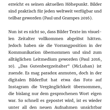
erreicht es sei­nen aktu­el­len Höhe­punkt. Bil­der
sind prak­tisch für jeden welt­weit ver­füg­bar und
teil­bar gewor­den (Paul und Gram­pes 2016).
Nun ist es nicht so, dass Bil­der Tex­te im visu­el­
len Zeit­al­ter voll­kom­men abge­löst hät­ten.
Jedoch haben sie die Vor­rang­po­si­ti­on in der
Kom­mu­ni­ka­ti­on über­nom­men und sind zum
all­täg­li­chen Leit­me­di­um gewor­den (Paul 2016,
10). „Das Guten­berg­zeit­al­ter“ (McLuhan) ist
zuen­de. Es mag para­dox anmu­ten, doch in der
digi­ta­len Bil­der­flut hat etwa das Foto auf
Insta­gram die Ver­gäng­lich­keit über­nom­men,
die bis­lang nur dem gespro­che­nen Wort eigen
war. So schnell es gepos­tet wird, ist es wie­der
unter all den neu­en Auf­nah­men unsicht­bar