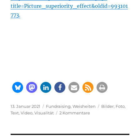
title=Picture_superiority_effect&oldid=993101
773.
Veröffentlicht
Kategorien
Schlagwörter
13. Januar 2021
Fundraising
,
Weisheiten
Bilder
,
Foto
,
am
zu
Text
,
Video
,
Visualität
2 Kommentare
“Ein
Bild
sagt
mehr