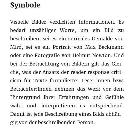
Symbole
Visu­el­le Bil­der ver­dich­ten Infor­ma­tio­nen. Es
bedarf unzäh­li­ger Wor­te, um ein Bild zu
beschrei­ben, sei es ein sur­rea­les Gemäl­de von
Miró, sei es ein Por­trait von Max Beck­mann
oder eine Foto­gra­fie von Hel­mut New­ton. Und
bei der Betrach­tung von Bil­dern gilt das Glei­
che, was der Ansatz der
rea­der respon­se cri­ti­
cism
für Tex­te for­mu­lier­te: Leser:Innen bzw.
Betrachter:Innen neh­men das Werk vor dem
Hin­ter­grund ihrer Erfah­run­gen und Gefüh­le
wahr und inter­pre­tie­ren es ent­spre­chend.
Damit ist jede Beschrei­bung eines Bilds abhän­
gig von der beschrei­ben­den Person.