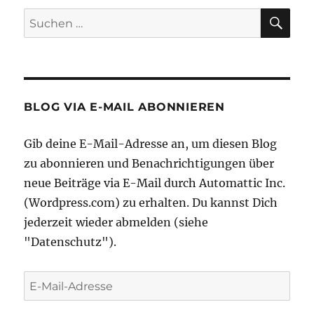
als
SU
Suche
tausend
nach:
Worte.”
(Fundraising-
Weisheit
#10)
BLOG VIA E-MAIL ABONNIEREN
Gib deine E-Mail-Adresse an, um diesen Blog
zu abonnieren und Benachrichtigungen über
neue Beiträge via E-Mail durch Automattic Inc.
(Wordpress.com) zu erhalten. Du kannst Dich
jederzeit wieder abmelden (siehe
"Datenschutz").
E-
Mail-