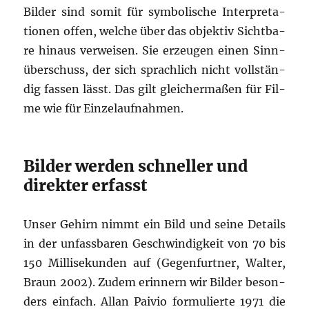
Bil­der sind somit für sym­bo­li­sche Inter­pre­ta­
tio­nen offen, wel­che über das objek­tiv Sicht­ba­
re hin­aus ver­wei­sen. Sie erzeu­gen einen Sinn­
über­schuss, der sich sprach­lich nicht voll­stän­
dig fas­sen lässt. Das gilt glei­cher­ma­ßen für Fil­
me wie für Einzelaufnahmen.
Bilder werden schneller und
direkter erfasst
Unser Gehirn nimmt ein Bild und sei­ne Details
in der unfass­ba­ren Geschwin­dig­keit von 70 bis
150 Mil­li­se­kun­den auf (Gegen­furt­ner, Wal­ter,
Braun 2002). Zudem erin­nern wir Bil­der beson­
ders ein­fach. Allan Pai­vio for­mu­lier­te 1971 die