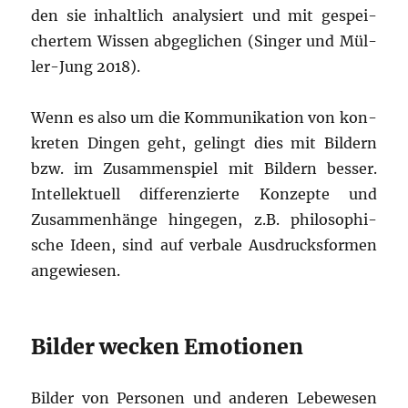
den sie inhalt­lich ana­ly­siert und mit gespei­
cher­tem Wis­sen abge­gli­chen (Sin­ger und Mül­
ler-Jung 2018).
Wenn es also um die Kom­mu­ni­ka­ti­on von kon­
kre­ten Din­gen geht, gelingt dies mit Bil­dern
bzw. im Zusam­men­spiel mit Bil­dern bes­ser.
Intel­lek­tu­ell dif­fe­ren­zier­te Kon­zep­te und
Zusam­men­hän­ge hin­ge­gen, z.B. phi­lo­so­phi­
sche Ideen, sind auf ver­ba­le Aus­drucks­for­men
angewiesen.
Bilder wecken Emotionen
Bil­der von Per­so­nen und ande­ren Lebe­we­sen