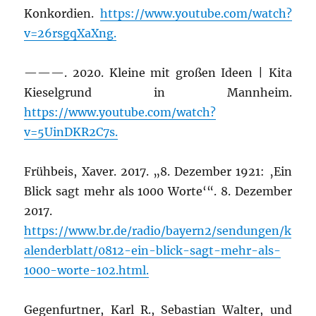
Kon­kor­dien.
https://www.youtube.com/watch?
v=26rsgqXaXng.
———
. 2020. Klei­ne mit gro­ßen Ideen | Kita
Kie­sel­grund in Mann­heim.
https://www.youtube.com/watch?
v=5UinDKR2C7s.
Früh­beis, Xaver. 2017. „8. Dezem­ber 1921: ‚Ein
Blick sagt mehr als 1000 Wor­te‘“. 8. Dezem­ber
2017.
https://www.br.de/radio/bayern2/sendungen/k
alenderblatt/0812-ein-blick-sagt-mehr-als-
1000-worte-102.html.
Gegen­furt­ner, Karl R., Sebas­ti­an Wal­ter, und