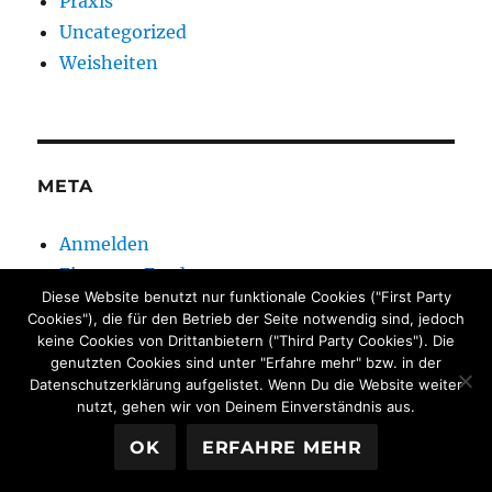
Praxis
Uncategorized
Weisheiten
META
Anmelden
Eintrags-Feed
Diese Website benutzt nur funktionale Cookies ("First Party
Kommentar-Feed
Cookies"), die für den Betrieb der Seite notwendig sind, jedoch
WordPress.org
keine Cookies von Drittanbietern ("Third Party Cookies"). Die
genutzten Cookies sind unter "Erfahre mehr" bzw. in der
Datenschutzerklärung aufgelistet. Wenn Du die Website weiter
nutzt, gehen wir von Deinem Einverständnis aus.
OK
ERFAHRE MEHR