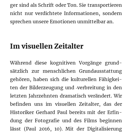
ger sind als Schrift oder Ton. Sie trans­por­tie­ren
nicht nur ver­dich­te­te Infor­ma­tio­nen, son­dern
spre­chen unse­re Emo­tio­nen unmit­tel­bar an.
Im visuellen Zeitalter
Wäh­rend
die­se kogni­ti­ven Vor­gän­ge grund­
sätz­lich zur mensch­li­chen Grund­aus­stat­tung
gehö­ren, haben sich die kul­tu­rel­len Fähig­kei­
ten der Bil­der­zeu­gung und ‑ver­brei­tung in den
letz­ten Jahr­zehn­ten dra­ma­tisch ver­än­dert. Wir
befin­den uns im visu­el­len Zeit­al­ter, das der
His­to­ri­ker Ger­hard Paul bereits mit der Erfin­
dung der Foto­gra­fie und des Films begin­nen
lässt (Paul 2016, 10). Mit der Digi­ta­li­sie­rung