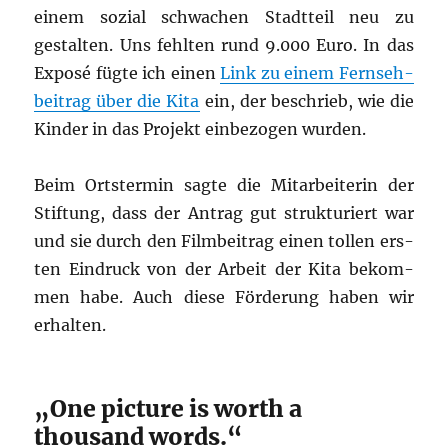
einem sozi­al schwa­chen Stadt­teil neu zu
gestal­ten. Uns fehl­ten rund 9.000 Euro. In das
Expo­sé füg­te ich einen
Link zu einem Fern­seh­
bei­trag über die Kita
ein, der beschrieb, wie die
Kin­der in das Pro­jekt ein­be­zo­gen wurden.
Beim Orts­ter­min sag­te die Mit­ar­bei­te­rin der
Stif­tung, dass der Antrag gut struk­tu­riert war
und sie durch den Film­bei­trag einen tol­len ers­
ten Ein­druck von der Arbeit der Kita bekom­
men habe. Auch die­se För­de­rung haben wir
erhalten.
„
One picture is worth a
thousand words.“