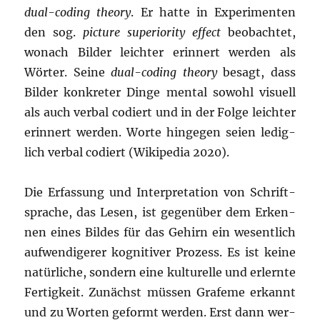
dual-coding theo­ry
. Er hat­te in Expe­ri­men­ten
den sog.
pic­tu­re supe­rio­ri­ty effect
beob­ach­tet,
wonach Bil­der leich­ter erin­nert wer­den als
Wör­ter. Sei­ne
dual-coding theo­ry
besagt, dass
Bil­der kon­kre­ter Din­ge men­tal sowohl visu­ell
als auch ver­bal codiert und in der Fol­ge leich­ter
erin­nert wer­den. Wor­te hin­ge­gen sei­en ledig­
lich ver­bal codiert (Wiki­pe­dia 2020).
Die Erfas­sung und Inter­pre­ta­ti­on von Schrift­
spra­che, das Lesen, ist gegen­über dem Erken­
nen eines Bil­des für das Gehirn ein wesent­lich
auf­wen­di­ge­rer kogni­ti­ver Pro­zess. Es ist kei­ne
natür­li­che, son­dern eine kul­tu­rel­le und erlern­te
Fer­tig­keit. Zunächst müs­sen Gra­feme erkannt
und zu Wor­ten geformt wer­den. Erst dann wer­