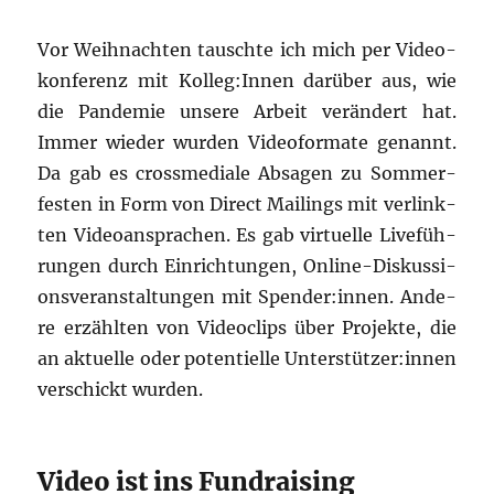
Vor Weih­nach­ten tausch­te ich mich per Video­
kon­fe­renz mit Kolleg:Innen dar­über aus, wie
die Pan­de­mie unse­re Arbeit ver­än­dert hat.
Immer wie­der wur­den Video­for­ma­te genannt.
Da gab es cross­me­dia­le Absa­gen zu Som­mer­
fes­ten in Form von Direct Mai­lings mit ver­link­
ten Video­an­spra­chen. Es gab vir­tu­el­le Liv­e­füh­
run­gen durch Ein­rich­tun­gen, Online-Dis­kus­si­
ons­ver­an­stal­tun­gen mit Spender:innen. Ande­
re erzähl­ten von Video­clips über Pro­jek­te, die
an aktu­el­le oder poten­ti­el­le Unterstützer:innen
ver­schickt wurden.
Video ist ins Fundraising