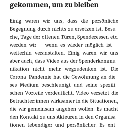
gekommen, um zu bleiben
Einig waren wir uns, dass die per­sön­li­che
Begeg­nung durch nichts zu erset­zen ist. Besu­
che, Tage der offe­nen Türen, Spen­der­es­sen etc.
wer­den wir – wenn es wie­der mög­lich ist –
wei­ter­hin ver­an­stal­ten. Einig waren wir uns
aber auch, dass Video aus der Spen­der­kom­mu­
ni­ka­ti­on nicht mehr weg­zu­den­ken ist. Die
Coro­na-Pan­de­mie hat die Gewöh­nung an die­
ses Medi­um beschleu­nigt und sei­ne spe­zi­fi­
schen Vor­tei­le ver­deut­licht. Video ver­setzt die
Betrachter:innen wirk­sa­mer in die Situa­tio­nen,
die wir gemein­sam ange­hen wol­len. Es macht
den Kon­takt zu uns Akteu­ren in den Orga­ni­sa­
tio­nen leben­di­ger und per­sön­li­cher. Es ent­