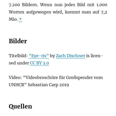
7.200 Bil­dern. Wenn nun jedes Bild mit 1.000
Wor­ten auf­ge­wo­gen wird, kommt man auf 7,2
Mio.
↑
Bilder
Titel­bild:
“Eye-ris”
by
Zach Disch­ner
is licen­
sed under
CC BY 2.0
Video: “
Video­bro­schü­re für Groß­spen­der vom
UNHCR” Sebas­ti­an Carp 2019
Quellen