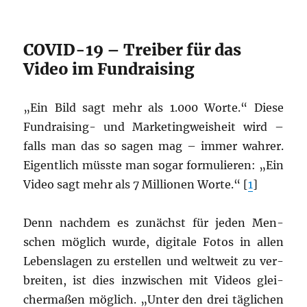
COVID-19 – Treiber für das
Video im Fundraising
„
Ein Bild sagt mehr
als 1.000 Wor­te.“ Die­se
Fund­rai­sing- und Mar­ke­ting­weis­heit wird –
falls
man
das so sagen mag – immer wah­rer.
Eigent­lich müss­te man sogar for­mu­lie­ren: „Ein
Vide
o sagt mehr als 7 Mil­lio­nen Wor­te.“ [
1
]
Denn nach­dem es zunächst für jeden Men­
schen mög­lich wur­de, digi­ta­le Fotos in allen
Lebens­la­gen zu erstel­len und welt­weit zu ver­
brei­ten, ist dies inzwi­schen mit Vide­os glei­
cher­ma­ßen mög­lich. „Unter den drei täg­li­chen