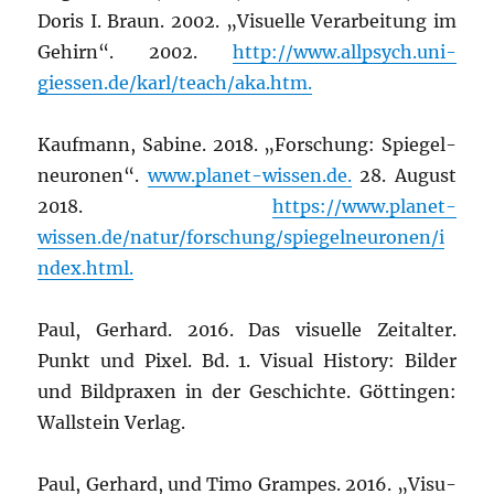
Doris I. Braun. 2002. „Visu­el­le Ver­ar­bei­tung im
Gehirn“. 2002.
http://www.allpsych.uni-
giessen.de/karl/teach/aka.htm.
Kauf­mann, Sabi­ne. 2018. „For­schung: Spie­gel­
neu­ro­nen“.
www.planet-wissen.de.
28. August
2018.
https://www.planet-
wissen.de/natur/forschung/spiegelneuronen/i
ndex.html.
Paul, Ger­hard. 2016. Das visu­el­le Zeit­al­ter.
Punkt und Pixel. Bd. 1. Visu­al Histo­ry: Bil­der
und Bild­pra­xen in der Geschich­te. Göt­tin­gen:
Wall­stein Verlag.
Paul, Ger­hard, und Timo Gram­pes. 2016. „Visu­