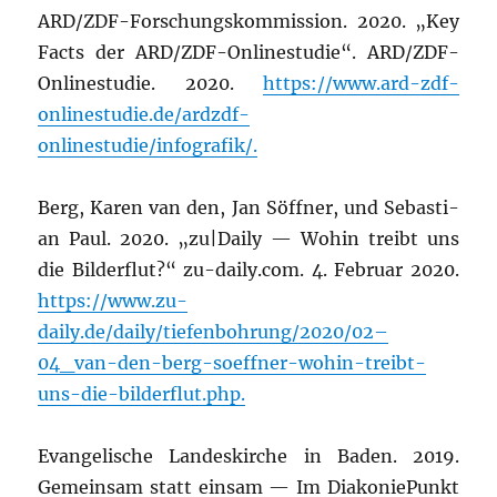
ARD/ZDF-For­schungs­kom­mis­si­on. 2020. „Key
Facts der ARD/ZDF-Online­stu­die“. ARD/ZDF-
Online­stu­die. 2020.
https://www.ard-zdf-
onlinestudie.de/ardzdf-
onlinestudie/infografik/.
Berg, Karen van den, Jan Söff­ner, und Sebas­ti­
an Paul. 2020. „zu|Daily — Wohin treibt uns
die Bil­der­flut?“ zu-daily.com. 4. Febru­ar 2020.
https://www.zu-
daily.de/daily/tiefenbohrung/2020/02–
04_van-den-berg-soeffner-wohin-treibt-
uns-die-bilderflut.php.
Evan­ge­li­sche Lan­des­kir­che in Baden. 2019.
Gemein­sam statt ein­sam — Im Dia­ko­nie­Punkt