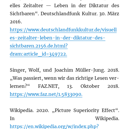
el­les Zeit­al­ter — Leben in der Dik­ta­tur des
Sicht­ba­ren“. Deutsch­land­funk Kul­tur. 30. März
2016.
https://www.deutschlandfunkkultur.de/visuell
es-zeitalter-leben-in-der-diktatur-des-
sichtbaren.2156.de.html?
dram:article_id=349722.
Sin­ger, Wolf, und Joa­chim Mül­ler-Jung. 2018.
„Was pas­siert, wenn wir das rich­ti­ge Lesen ver­
ler­nen?“ FAZ.NET, 13. Okto­ber 2018.
https://www.faz.net/1.5833090.
Wiki­pe­dia. 2020. „Pic­tu­re Supe­rio­ri­ty Effect“.
In Wiki­pe­dia.
https://en.wikipedia.org/w/index.php?