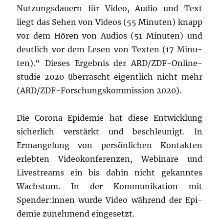
Nut­zungs­dau­ern für Video, Audio und Text
liegt das Sehen von Vide­os (55 Minu­ten) knapp
vor dem Hören von Audi­os (51 Minu­ten) und
deut­lich vor dem Lesen von Tex­ten (17 Minu­
ten).“ Die­ses Ergeb­nis der ARD/ZDF-Online­
stu­die 2020 über­rascht eigent­lich nicht mehr
(ARD/ZDF-For­schungs­kom­mis­si­on 2020).
Die Coro­na-Epi­de­mie hat die­se Ent­wick­lung
sicher­lich ver­stärkt und beschleu­nigt. In
Erman­ge­lung von per­sön­li­chen Kon­tak­ten
erleb­ten Video­kon­fe­ren­zen, Web­i­na­re und
Live­streams ein bis dahin nicht gekann­tes
Wachs­tum.
In der Kom­mu­ni­ka­ti­on mit
Spender:innen wur­de Video wäh­rend der Epi­
de­mie zuneh­mend ein­ge­se
tzt
.