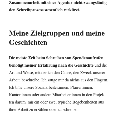
Zusam­men­ar­beit mit einer Agen­tur nicht zwangs­läu­fig
den Schreib­pro­zess wesent­lich verkürzt.
Meine Zielgruppen und meine
Geschichten
Die meis­te Zeit beim Schrei­ben von Spen­den­auf­ru­fen
benö­tigt mei­ner Erfah­rung nach die Geschich­te
und die
Art und Wei­se, mit der ich den Cau­se, den Zweck unse­rer
Arbeit, beschrei­be. Ich sau­ge mir da nichts aus den Fin­gern.
Ich bit­te unse­re Sozialarbeiter:innen, Pfarrer:innen,
Kantor:innen oder ande­re Mitarbeiter:innen in den Pro­jek­
ten dar­um, mir ein oder zwei typi­sche Bege­ben­hei­ten aus
ihrer Arbeit zu erzäh­len oder zu schreiben.