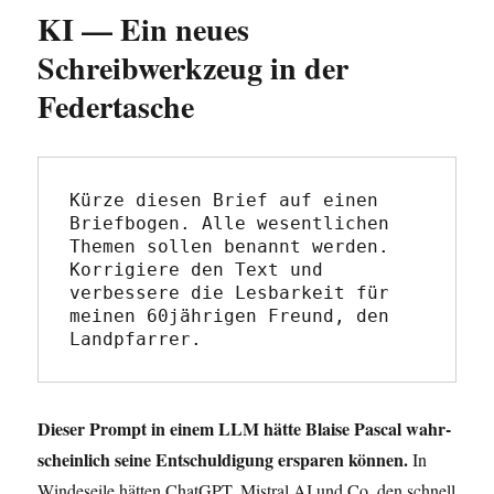
KI — Ein neues
Schreibwerkzeug in der
Federtasche
Kürze diesen Brief auf einen 
Briefbogen. Alle wesentlichen 
Themen sollen benannt werden. 
Korrigiere den Text und 
verbessere die Lesbarkeit für 
meinen 60jährigen Freund, den 
Landpfarrer.
Die­ser Prompt in einem LLM hät­te Blai­se Pas­cal wahr­
schein­lich sei­ne Ent­schul­di­gung erspa­ren kön­nen.
In
Win­des­ei­le hät­ten ChatGPT, Mis­tral AI und Co. den schnell