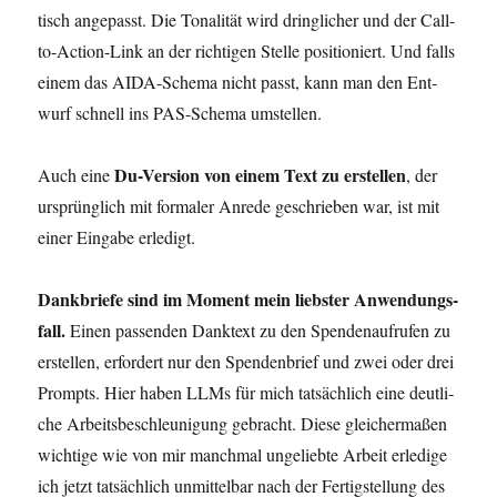
tisch ange­passt. Die Tona­li­tät wird dring­li­cher und der Call-
to-Action-Link an der rich­ti­gen Stel­le posi­tio­niert. Und falls
einem das AIDA-Sche­ma nicht passt, kann man den Ent­
wurf schnell ins PAS-Sche­ma umstellen.
Du-Ver­si­on von einem Text zu erstel­len
Auch eine
, der
ursprüng­lich mit for­ma­ler Anre­de geschrie­ben war, ist mit
einer Ein­ga­be erledigt.
Dank­brie­fe sind im Moment mein liebs­ter Anwen­dungs­
fall.
Einen pas­sen­den Dank­text zu den Spen­den­auf­ru­fen zu
erstel­len, erfor­dert nur den Spen­den­brief und zwei oder drei
Prompts. Hier haben LLMs für mich tat­säch­lich eine deut­li­
che Arbeits­be­schleu­ni­gung gebracht. Die­se glei­cher­ma­ßen
wich­ti­ge wie von mir manch­mal unge­lieb­te Arbeit erle­di­ge
ich jetzt tat­säch­lich unmit­tel­bar nach der Fer­tig­stel­lung des