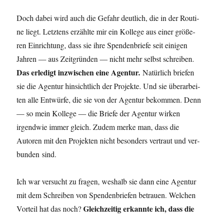
Doch dabei wird auch die Gefahr deut­lich, die in der Rou­ti­
ne liegt. Letz­tens erzähl­te mir ein Kol­le­ge aus einer grö­ße­
ren Ein­rich­tung, dass sie ihre Spen­den­brie­fe seit eini­gen
Jah­ren — aus Zeit­grün­den — nicht mehr selbst schrei­ben.
Das erle­digt inzwi­schen eine Agen­tur.
Natür­lich brie­fen
sie die Agen­tur hin­sicht­lich der Pro­jek­te. Und sie über­ar­bei­
ten alle Ent­wür­fe, die sie von der Agen­tur bekom­men. Denn
— so mein Kol­le­ge — die Brie­fe der Agen­tur wir­ken
irgend­wie immer gleich. Zudem mer­ke man, dass die
Autoren mit den Pro­jek­ten nicht beson­ders ver­traut und ver­
bun­den sind.
Ich war ver­sucht zu fra­gen, wes­halb sie dann eine Agen­tur
mit dem Schrei­ben von Spen­den­brie­fen betrau­en. Wel­chen
Gleich­zei­tig erkann­te ich, dass die
Vor­teil hat das noch?