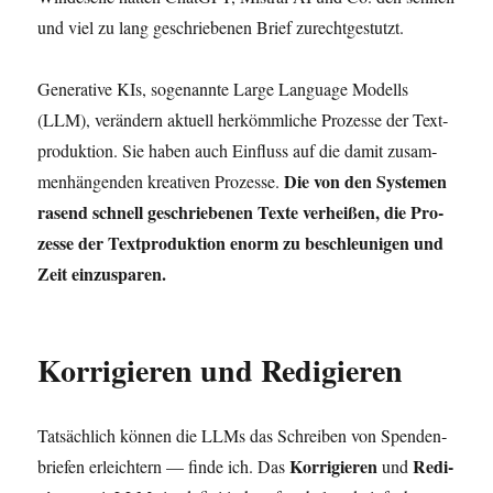
und viel zu lang geschrie­be­nen Brief zurechtgestutzt.
Gene­ra­ti­ve KIs, soge­nann­te Lar­ge Lan­guage Modells
(LLM), ver­än­dern aktu­ell her­kömm­li­che Pro­zes­se der Text­
pro­duk­ti­on. Sie haben auch Ein­fluss auf die damit zusam­
Die von den Sys­te­men
men­hän­gen­den krea­ti­ven Pro­zes­se.
rasend schnell geschrie­be­nen Tex­te ver­hei­ßen, die Pro­
zes­se der Text­pro­duk­ti­on enorm zu beschleu­ni­gen und
Zeit einzusparen.
Korrigieren und Redigieren
Tat­säch­lich kön­nen die LLMs das Schrei­ben von Spen­den­
Kor­ri­gie­ren
Redi­
brie­fen erleich­tern — fin­de ich. Das
und