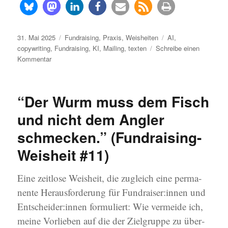
Veröffentlicht
Kategorien
Schlagwörter
31. Mai 2025
Fundraising
,
Praxis
,
Weisheiten
AI
,
am
copywriting
,
Fundraising
,
KI
,
Mailing
,
texten
Schreibe einen
zu
Kommentar
„Entschuldigen
Sie,
dass
“Der Wurm muss dem Fisch
ich
Ihnen
und nicht dem Angler
einen
schmecken.” (Fundraising-
langen
Brief
Weisheit #11)
schreibe,
für
einen
Eine zeit­lo­se Weis­heit, die zugleich eine per­ma­
kurzen
nen­te Her­aus­for­de­rung für Fundraiser:innen und
habe
Entscheider:innen for­mu­liert: Wie ver­mei­de ich,
ich
keine
mei­ne Vor­lie­ben auf die der Ziel­grup­pe zu über­