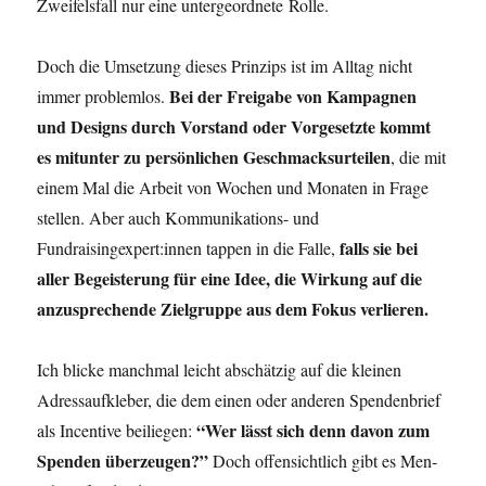
Zwei­fels­fall nur eine unter­ge­ord­ne­te Rolle.
Doch die Umset­zung die­ses Prin­zips ist im All­tag nicht
Bei der Frei­ga­be von Kam­pa­gnen
immer pro­blem­los.
und Designs durch Vor­stand oder Vor­ge­setz­te kommt
es mit­un­ter zu per­sön­li­chen Geschmacks­ur­tei­len
, die mit
einem Mal die Arbeit von Wochen und Mona­ten in Fra­ge
stel­len. Aber auch Kom­mu­ni­ka­ti­ons- und
falls sie bei
Fundraisingexpert:innen tap­pen in die Fal­le,
aller Begeis­te­rung für eine Idee, die Wir­kung auf die
anzu­spre­chen­de Ziel­grup­pe aus dem Fokus verlieren.
Ich bli­cke manch­mal leicht abschät­zig auf die klei­nen
Adress­auf­kle­ber, die dem einen oder ande­ren Spen­den­brief
“Wer lässt sich denn davon zum
als Incen­ti­ve bei­lie­gen:
Spen­den über­zeu­gen?”
Doch offen­sicht­lich gibt es Men­