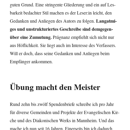
guten Grund. Eine strin­gen­te Glie­de­rung und ein auf Les­
bar­keit bedach­ter Stil machen es der Leser:in leicht, den
Lang­at­mi­
Gedan­ken und Anlie­gen des Autors zu fol­gen.
ges und unstruk­tu­rier­tes Geschrei­be sind dem­ge­gen­
über eine Zumu­tung.
Prä­gnanz emp­fiehlt sich nicht nur
aus Höf­lich­keit. Sie liegt auch im Inter­es­se des Ver­fas­sers.
Will er doch, dass sei­ne Gedan­ken und Anlie­gen beim
Emp­fän­ger ankommen.
Übung macht den Meister
Rund zehn bis zwölf Spen­den­brie­fe schrei­be ich pro Jahr
für diver­se Gemein­den und Pro­jek­te der Evan­ge­li­schen Kir­
che und des Dia­ko­ni­schen Werks in Mann­heim. Und das
mache ich nun seit 16 Jah­ren. Einer­seits bin ich dadurch