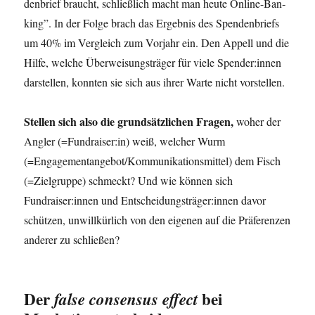
den­brief braucht, schließ­lich macht man heu­te Online-Ban­
king”. In der Fol­ge brach das Ergeb­nis des Spen­den­briefs
um 40% im Ver­gleich zum Vor­jahr ein. Den Appell und die
Hil­fe, wel­che Über­wei­sungs­trä­ger für vie­le Spender:innen
dar­stel­len, konn­ten sie sich aus ihrer War­te nicht vorstellen.
Stel­len sich also die grund­sätz­li­chen Fra­gen,
woher der
Ang­ler (=Fundraiser:in) weiß, wel­cher Wurm
(=Engagementangebot/Kommunikationsmittel) dem Fisch
(=Ziel­grup­pe) schmeckt? Und wie kön­nen sich
Fundraiser:innen und Entscheidungsträger:innen davor
schüt­zen, unwill­kür­lich von den eige­nen auf die Prä­fe­ren­zen
ande­rer zu schließen?
Der
bei
false consensus effect