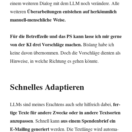
einem wei­te­ren Dia­log mit dem LLM noch ver­än­de­re. Alle
Über­ar­bei­tun­gen ent­ste­hen auf her­kömm­lich
wei­te­ren
manu­ell-mensch­li­che Weise.
Für die Betreff­zei­le und das PS kann las­se ich mir ger­ne
von der KI drei Vor­schlä­ge machen.
Bis­lang habe ich
kei­ne davon über­nom­men. Doch die Vor­schlä­ge dien­ten als
Hin­wei­se, in wel­che Rich­tung es gehen könnte.
Schnelles Adaptieren
fer­
LLMs sind mei­nes Erach­tens auch sehr hilf­reich dabei,
ti­ge Tex­te für ande­re Zwe­cke oder in ande­re Text­sor­ten
anzu­pas­sen
aus einem Spen­den­brief ein
. Schnell kann
E‑Mailing gene­riert
wer­den. Die Text­län­ge wird auto­ma­