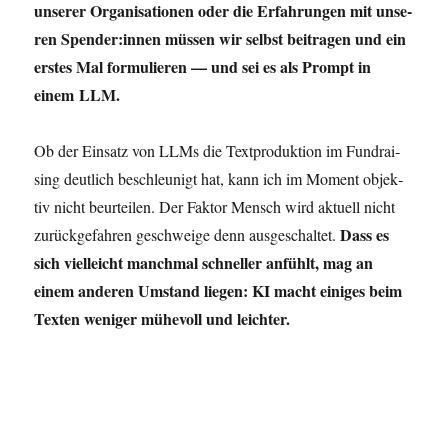
unse­rer Orga­ni­sa­tio­nen oder die Erfah­run­gen mit unse­
ren Spender:innen müs­sen wir selbst bei­tra­gen und ein
ers­tes Mal for­mu­lie­ren — und sei es als Prompt in
einem LLM.
Ob der Ein­satz von LLMs die Text­pro­duk­ti­on im Fund­rai­
sing deut­lich beschleu­nigt hat, kann ich im Moment objek­
tiv nicht beur­tei­len. Der Fak­tor Mensch wird aktu­ell nicht
Dass es
zurück­ge­fah­ren geschwei­ge denn aus­ge­schal­tet.
sich viel­leicht manch­mal schnel­ler anfühlt, mag an
einem ande­ren Umstand lie­gen: KI macht eini­ges beim
Tex­ten weni­ger mühe­voll und leichter.