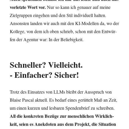
vor­letz­te Wort vor.
Nur so kann ich genau­er auf mei­ne
Ziel­grup­pen ein­ge­hen und den Stil indi­vi­du­ell hal­ten.
Ansons­ten lan­den wir auch mit den KI-Model­len da, wo der
Kol­le­ge, von dem ich oben schrieb, schon mit den Ent­wür­
fen der Agen­tur war: In der Beliebigkeit.
Schneller? Vielleicht.
- Einfacher? Sicher!
Trotz des Ein­sat­zes von LLMs bleibt der Aus­spruch von
Blai­se Pas­cal aktu­ell. Es bedarf eines gerüt­telt Maß an Zeit,
um einen kur­zen und les­ba­ren Spen­den­brief zu schrei­ben.
All die kon­kre­ten Bezü­ge zur mensch­li­chen Wirk­lich­
keit, sei­en es Anek­do­ten aus dem Pro­jekt, die Situa­ti­on