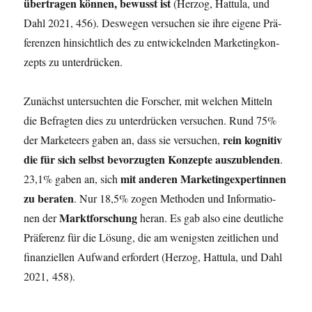
über­tra­gen kön­nen, bewusst ist
(Her­zog, Hat­tu­la, und
Dahl 2021, 456). Des­we­gen ver­su­chen sie ihre eige­ne Prä­
fe­ren­zen hin­sicht­lich des zu ent­wi­ckeln­den Mar­ke­ting­kon­
zepts zu unterdrücken.
Zunächst unter­such­ten die For­scher, mit wel­chen Mit­teln
die Befrag­ten dies zu unter­drü­cken ver­su­chen. Rund 75%
rein kogni­tiv
der Mar­ke­teers gaben an, dass sie ver­su­chen,
die für sich selbst bevor­zug­ten Kon­zep­te aus­zu­blen­den
.
mit ande­ren Mar­ke­ting­ex­per­tin­nen
23,1% gaben an, sich
zu bera­ten
. Nur 18,5% zogen Metho­den und Infor­ma­tio­
Markt­for­schung
nen der
her­an. Es gab also eine deut­li­che
Prä­fe­renz für die Lösung, die am wenigs­ten zeit­li­chen und
finan­zi­el­len Auf­wand erfor­dert (Her­zog, Hat­tu­la, und Dahl
2021, 458).