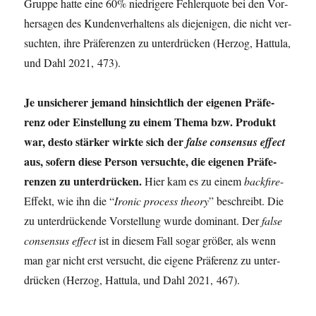
Grup­pe hat­te eine 60% nied­ri­ge­re Feh­ler­quo­te bei den Vor­
her­sa­gen des Kun­den­ver­hal­tens als die­je­ni­gen, die nicht ver­
such­ten, ihre Prä­fe­ren­zen zu unter­drü­cken (Her­zog, Hat­tu­la,
und Dahl 2021, 473).
Je unsi­che­rer jemand hin­sicht­lich der eige­nen Prä­fe­
renz oder Ein­stel­lung zu einem The­ma bzw. Pro­dukt
war, des­to stär­ker wirk­te sich der
fal­se con­sen­sus effect
aus, sofern die­se Per­son ver­such­te, die eige­nen Prä­fe­
ren­zen zu unter­drü­cken.
Hier kam es zu einem
back­fi­re
-
Effekt, wie ihn die “
Iro­nic pro­cess theo­ry
” beschreibt. Die
zu unter­drü­cken­de Vor­stel­lung wur­de domi­nant. Der
fal­se
con­sen­sus effect
ist in die­sem Fall sogar grö­ßer, als wenn
man gar nicht erst ver­sucht, die eige­ne Prä­fe­renz zu unter­
drü­cken (Her­zog, Hat­tu­la, und Dahl 2021, 467).