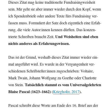
Die­ses Zitat mag kei­ne tra­di­tio­nel­le Fund­rai­sin­g­weis­heit
sein. Mir geht sie aber immer wie­der durch den Kopf, wenn
ich Spen­den­brie­fe oder ande­re Tex­te fürs Fund­rai­sing ver­
fas­sen muss. For­mu­liert der Satz doch eigent­lich eine Erfah­
rung, die vie­le Autor:innen ken­nen dürf­ten. Das kon­zen­
Und Weis­hei­ten sind eben
trier­te Schrei­ben braucht Zeit.
nichts ande­res als Erfahrungswissen.
Das ist der Grund, wes­halb die­ses Zitat immer wie­der ein­
mal ange­führt wird. Es wur­de in der Ver­gan­gen­heit ver­
schie­de­nen Schriftsteller:innen zuge­schrie­ben: Vol­taire,
Mark Twa­in, Johann Wolf­gang zu Goe­the oder Char­lot­te
Tat­säch­lich stammt es vom Uni­ver­sal­ge­lehr­ten
von Stein.
Blai­se Pas­cal (1623–1662)
.
(
Krieg­ho­fer, 2017
)
Pas­cal schreibt die­se Wor­te am Ende des 16. Brief aus der