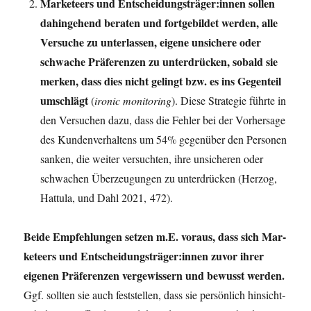
Mar­ke­teers und Entscheidungsträger:innen sol­len
dahin­ge­hend bera­ten und fort­ge­bil­det wer­den, alle
Ver­su­che zu unter­las­sen, eige­ne unsi­che­re oder
schwa­che Prä­fe­ren­zen zu unter­drü­cken, sobald sie
mer­ken, dass dies nicht gelingt bzw. es ins Gegen­teil
umschlägt
(
iro­nic moni­to­ring
). Die­se Stra­te­gie führ­te in
den Ver­su­chen dazu, dass die Feh­ler bei der Vor­her­sa­ge
des Kun­den­ver­hal­tens um 54% gegen­über den Per­so­nen
san­ken, die wei­ter ver­such­ten, ihre unsi­che­ren oder
schwa­chen Über­zeu­gun­gen zu unter­drü­cken (Her­zog,
Hat­tu­la, und Dahl 2021, 472).
Bei­de Emp­feh­lun­gen set­zen m.E. vor­aus, dass sich Mar­
ke­teers und Entscheidungsträger:innen zuvor ihrer
eige­nen Prä­fe­ren­zen ver­ge­wis­sern und bewusst wer­den.
Ggf. soll­ten sie auch fest­stel­len, dass sie per­sön­lich hin­sicht­