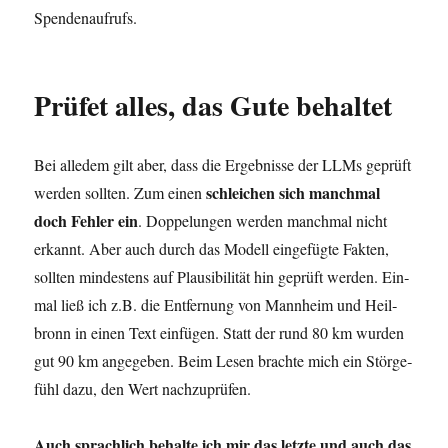
Spendenaufrufs.
Prüfet alles, das Gute behaltet
Bei alle­dem gilt aber, dass die Ergeb­nis­se der LLMs geprüft
schlei­chen sich manch­mal
wer­den soll­ten. Zum einen
doch Feh­ler ein
. Dop­pe­lun­gen wer­den manch­mal nicht
erkannt. Aber auch durch das Modell ein­ge­füg­te Fak­ten,
soll­ten min­des­tens auf Plau­si­bi­li­tät hin geprüft wer­den. Ein­
mal ließ ich z.B. die Ent­fer­nung von Mann­heim und Heil­
bronn in einen Text ein­fü­gen. Statt der rund 80 km wur­den
gut 90 km ange­ge­ben. Beim Lesen brach­te mich ein Stör­ge­
fühl dazu, den Wert nachzuprüfen.
Auch sprach­lich behal­te ich mir das letz­te und auch das