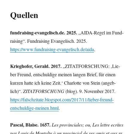
Quellen
fundraising-evangelisch.de. 2025.
„AIDA-Regel im Fund­
rai­sing“. Fund­rai­sing Evan­ge­lisch. 2025.
https://www.fundraising-evangelisch.de/aida
.
Krieg­ho­fer, Gerald. 2017.
„ZITATFORSCHUNG: ‚Lie­
ber Freund, ent­schul­di­ge mei­nen lan­gen Brief, für einen
kur­zen hat­te ich kei­ne Zeit.‘ Char­lot­te von Stein (angeb­
lich)“.
ZITATFORSCHUNG
(blog). 9. Novem­ber 2017.
https://falschzitate.blogspot.com/2017/11/lieber-freund-
entschuldige-meinen.html
.
Pas­cal, Blai­se. 1657.
Les pro­vin­cia­les; ou, Les lett­re ecri­tes
par Lou­is de Mon­tal­te à un pro­vin­cial de ses amis et aux rr.