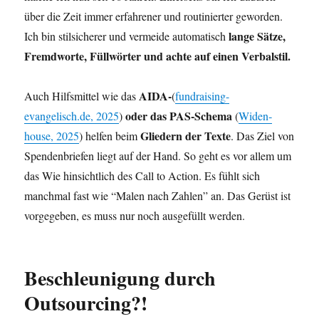
über die Zeit immer erfah­re­ner und rou­ti­nier­ter gewor­den.
lan­ge Sät­ze,
Ich bin stil­si­che­rer und ver­mei­de auto­ma­tisch
Fremd­wor­te, Füll­wör­ter und ach­te auf einen Verbalstil.
AIDA-
Auch Hilfs­mit­tel wie das
(
fundraising-
oder das PAS-Sche­ma
evangelisch.de, 2025
)
(
Widen­
Glie­dern der Tex­te
house, 2025
) hel­fen beim
. Das Ziel von
Spen­den­brie­fen liegt auf der Hand. So geht es vor allem um
das Wie hin­sicht­lich des Call to Action. Es fühlt sich
manch­mal fast wie “Malen nach Zah­len” an. Das Gerüst ist
vor­ge­ge­ben, es muss nur noch aus­ge­füllt werden.
Beschleunigung durch
Outsourcing?!