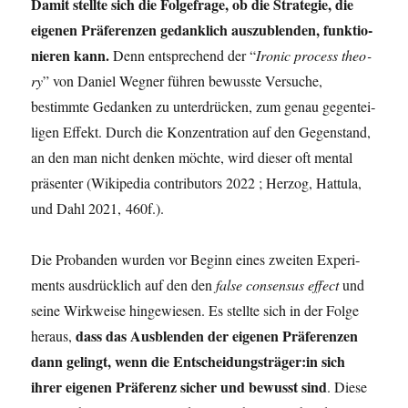
Damit stell­te sich die Fol­ge­fra­ge, ob die Stra­te­gie, die
eige­nen Prä­fe­ren­zen gedank­lich aus­zu­blen­den, funk­tio­
nie­ren kann.
Denn ent­spre­chend der “
Iro­nic pro­cess theo­
ry
” von Dani­el Weg­ner füh­ren bewuss­te Ver­su­che,
bestimm­te Gedan­ken zu unter­drü­cken, zum genau gegen­tei­
li­gen Effekt. Durch die Kon­zen­tra­ti­on auf den Gegen­stand,
an den man nicht den­ken möch­te, wird die­ser oft men­tal
prä­sen­ter (Wiki­pe­dia con­tri­bu­tors 2022 ; Her­zog, Hat­tu­la,
und Dahl 2021, 460f.).
Die Pro­ban­den wur­den vor Beginn eines zwei­ten Expe­ri­
ments aus­drück­lich auf den den
fal­se con­sen­sus effect
und
sei­ne Wirk­wei­se hin­ge­wie­sen. Es stell­te sich in der Fol­ge
dass das Aus­blen­den der eige­nen Prä­fe­ren­zen
her­aus,
dann gelingt, wenn die Entscheidungsträger:in sich
ihrer eige­nen Prä­fe­renz sicher und bewusst sind
. Die­se