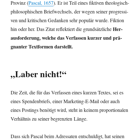
Pro­vinz (
Pas­cal, 1657
). Er ist Teil eines fik­ti­ven theo­lo­gisch-
phi­lo­so­phi­schen Brief­wech­sels, der wegen sei­ner pro­gres­si­
ven und kri­ti­schen Gedan­ken sehr popu­lär wur­de. Fik­ti­on
Her­
hin oder her. Das Zitat reflek­tiert die grund­sätz­li­che
aus­for­de­rung, wel­che das Ver­fas­sen kur­zer und prä­
gnan­ter Text­for­men darstellt.
„Laber nicht!“
Die Zeit, die für das Ver­fas­sen eines kur­zen Tex­tes, sei es
eines Spen­den­briefs, einer Mar­ke­ting-E-Mail oder auch
eines Pos­tings benö­tigt wird, steht in kei­nem pro­por­tio­na­len
Ver­hält­nis zu sei­ner begrenz­ten Länge.
Dass sich Pas­cal beim Adres­sa­ten ent­schul­digt, hat sei­nen