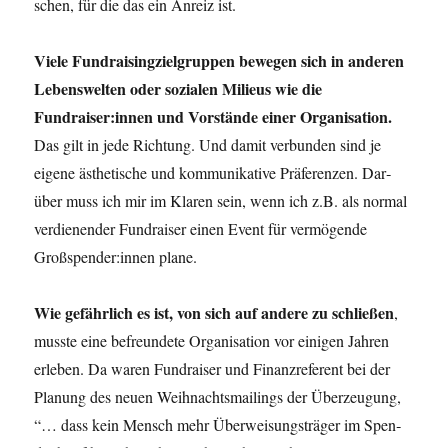
schen, für die das ein Anreiz ist.
Vie­le Fund­rai­sin­g­ziel­grup­pen bewe­gen sich in ande­ren
Lebens­wel­ten oder sozia­len Milieus wie die
Fundraiser:innen und Vor­stän­de einer Orga­ni­sa­ti­on.
Das gilt in jede Rich­tung. Und damit ver­bun­den sind je
eige­ne ästhe­ti­sche und kom­mu­ni­ka­ti­ve Prä­fe­ren­zen. Dar­
über muss ich mir im Kla­ren sein, wenn ich z.B. als nor­mal
ver­die­nen­der Fund­rai­ser einen Event für ver­mö­gen­de
Großspender:innen plane.
Wie gefähr­lich es ist, von sich auf ande­re zu schlie­ßen
,
muss­te eine befreun­de­te Orga­ni­sa­ti­on vor eini­gen Jah­ren
erle­ben. Da waren Fund­rai­ser und Finanz­re­fe­rent bei der
Pla­nung des neu­en Weih­nachts­mai­lings der Über­zeu­gung,
“… dass kein Mensch mehr Über­wei­sungs­trä­ger im Spen­