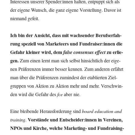
Inter­es­sen unse­rer Spender:innen hal­ten, ent­puppt sich als
der eige­ne Wunsch, die ganz eige­ne Vor­stel­lung. Davor ist
nie­mand gefeit.
Ich bin der Ansicht, dass mit wach­sen­der Berufs­er­fah­
rung spe­zi­ell von Mar­ke­teers und Fundraiser:innen die
Gefahr klei­ner wird, dem
zu erlie­
fal­se con­sen­sus effect
gen.
Zum einen lernt man sich selbst hin­sicht­lich der eige­
nen Prä­fe­ren­zen immer bes­ser ken­nen. Zum ande­ren erfährt
man über die Prä­fe­ren­zen zumin­dest der eta­blier­ten Ziel­
grup­pen von Akti­on zu Akti­on mehr und mehr. Ver­schwin­
den wird die Gefahr des
fce
aber nie.
Eine blei­ben­de Her­aus­for­de­rung sind
board edu­ca­ti­on and
Vor­stän­de und Entscheider:innen in Ver­ei­nen,
trai­ning
.
NPOs und Kir­che, wel­che Mar­ke­ting- und Fund­rai­sin­g­