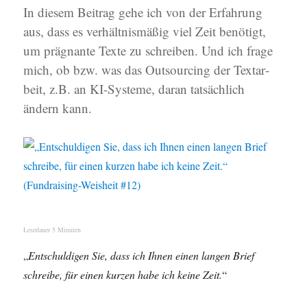
In die­sem Bei­trag gehe ich von der Erfah­rung
aus, dass es ver­hält­nis­mä­ßig viel Zeit benö­tigt,
um prä­gnan­te Tex­te zu schrei­ben. Und ich fra­ge
mich, ob bzw. was das Out­sour­cing der Text­ar­
beit, z.B. an KI-Sys­te­me, dar­an tat­säch­lich
ändern kann.
Lese­dau­er
5
Minu­ten
„
Ent­schul­di­gen Sie, dass ich Ihnen einen lan­gen Brief
schrei­be, für einen kur­zen habe ich kei­ne Zeit.
“