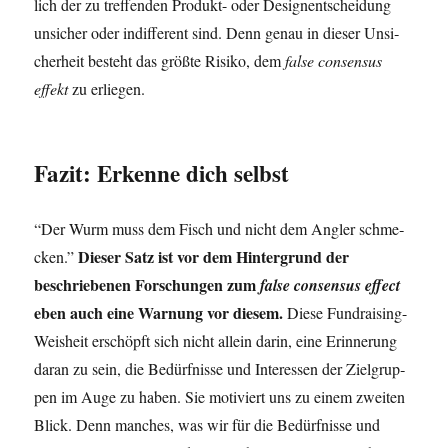
lich der zu tref­fen­den Pro­dukt- oder Design­ent­schei­dung
unsi­cher oder indif­fe­rent sind. Denn genau in die­ser Unsi­
cher­heit besteht das größ­te Risi­ko, dem
fal­se con­sen­sus
effekt
zu erlie­gen.
Fazit: Erkenne dich selbst
“Der Wurm muss dem Fisch und nicht dem Ang­ler schme­
Die­ser Satz ist vor dem Hin­ter­grund der
cken.”
beschrie­be­nen For­schun­gen zum
fal­se con­sen­sus effect
eben auch eine War­nung vor die­sem.
Die­se Fund­rai­sing-
Weis­heit erschöpft sich nicht allein dar­in, eine Erin­ne­rung
dar­an zu sein, die Bedürf­nis­se und Inter­es­sen der Ziel­grup­
pen im Auge zu haben. Sie moti­viert uns zu einem zwei­ten
Blick. Denn man­ches, was wir für die Bedürf­nis­se und