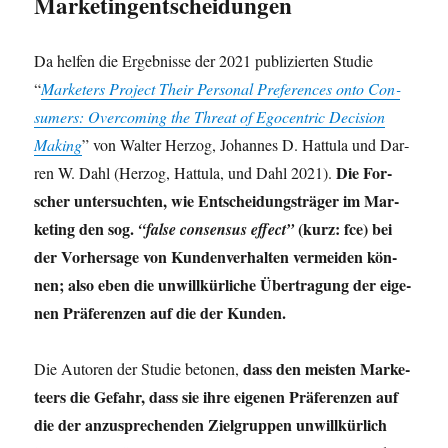
Marketingentscheidungen
Da hel­fen die Ergeb­nis­se der 2021 publi­zier­ten Stu­die
“
Mar­ket­ers Pro­ject Their Per­so­nal Pre­fe­ren­ces onto Con­
su­mers: Over­co­ming the Thre­at of Ego­cen­tric Decis­i­on
Making
” von Wal­ter Her­zog, Johan­nes D. Hat­tu­la und Dar­
Die For­
ren W. Dahl (Her­zog, Hat­tu­la, und Dahl 2021).
scher unter­such­ten, wie Ent­schei­dungs­trä­ger im Mar­
ke­ting den sog.
(kurz: fce) bei
“fal­se con­sen­sus effect”
der Vor­her­sa­ge von Kun­den­ver­hal­ten ver­mei­den kön­
nen; also eben die unwill­kür­li­che Über­tra­gung der eige­
nen Prä­fe­ren­zen auf die der Kunden.
dass den meis­ten Mar­ke­
Die Autoren der Stu­die beto­nen,
teers die Gefahr, dass sie ihre eige­nen Prä­fe­ren­zen auf
die der anzu­spre­chen­den Ziel­grup­pen unwill­kür­lich