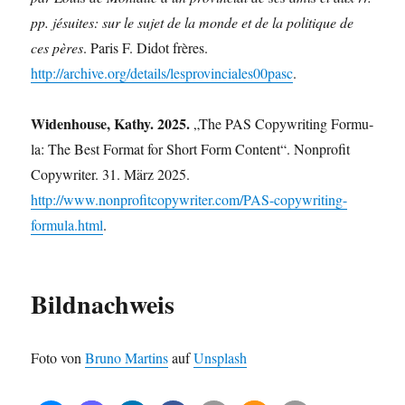
pp. jésui­tes: sur le sujet de la mon­de et de la poli­tique de
ces pères
. Paris F. Didot frè­res.
http://archive.org/details/lesprovinciales00pasc
.
Widen­house, Kathy. 2025.
„The PAS Copy­wri­ting For­mu­
la: The Best For­mat for Short Form Con­tent“. Non­pro­fit
Copy­wri­ter. 31. März 2025.
http://www.nonprofitcopywriter.com/PAS-copywriting-
formula.html
.
Bildnachweis
Foto von
Bru­no Mar­tins
auf
Uns­plash