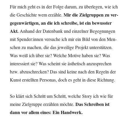
Für mich geht es in der Fol­ge dar­um, zu über­le­gen, wie ich
Mir die Ziel­grup­pen zu ver­
die Geschich­te wem erzäh­le.
ge­gen­wär­ti­gen, an die ich schrei­be, ist ein bewuss­ter
Akt.
Anhand der Daten­bank und ein­zel­ner Begeg­nun­gen
mit Spender:innen ver­su­che ich mir ein Bild von den Men­
schen zu machen, die das jewei­li­ge Pro­jekt unter­stüt­zen.
Was weiß ich über sie? Wel­che Moti­ve haben sie? Was
inter­es­siert sie? Was scheint sie ästhe­tisch anzu­spre­chen
bzw. abzu­schre­cken? Das sind kei­ne nach den Regeln der
Kunst erstell­ten Per­so­nas, doch es geht in die­se Richtung.
So klärt sich Schritt um Schritt, wel­che Sto­ry ich wie für
Das Schrei­ben ist
mei­ne Ziel­grup­pe erzäh­len möch­te.
dann vor allem eines: Ein Handwerk.