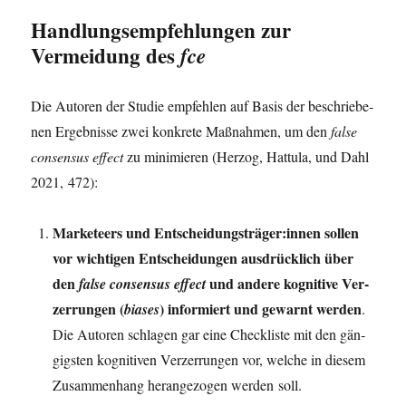
Handlungsempfehlungen zur
Vermeidung des
fce
Die Autoren der Stu­die emp­feh­len auf Basis der beschrie­be­
nen Ergeb­nis­se zwei kon­kre­te Maß­nah­men, um den
fal­se
con­sen­sus effect
zu mini­mie­ren (Her­zog, Hat­tu­la, und Dahl
2021, 472):
Mar­ke­teers und Entscheidungsträger:innen sol­len
vor wich­ti­gen Ent­schei­dun­gen aus­drück­lich über
den
und ande­re kogni­ti­ve Ver­
fal­se con­sen­sus effect
zer­run­gen (
) infor­miert und gewarnt wer­den
bia­ses
.
Die Autoren schla­gen gar eine Check­lis­te mit den gän­
gigs­ten kogni­ti­ven Ver­zer­run­gen vor, wel­che in die­sem
Zusam­men­hang her­an­ge­zo­gen wer­den soll.