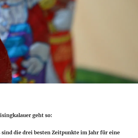
­sin­g­kalau­er geht so:
 sind die drei bes­ten Zeit­punk­te im Jahr für eine