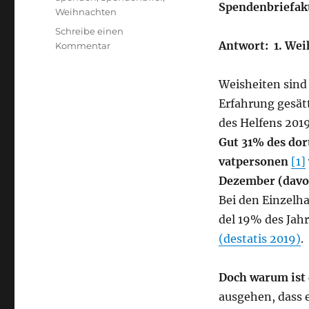
Spendenbriefak
Weihnachten
Schreibe einen
Ant­wort: 1. Wei
zu
Kommentar
“1.
Weihnachten
Weis­hei­ten sind 
2.
Erfah­rung gesät­t
Weihnachten
3.
des Hel­fens 201
Weihnachten”
Gut 31% des dort
(Fundraising-
vat­per­so­nen
[1]
Weisheit
#8)
Dezem­ber (davo
Bei den Ein­zel­ha
del 19% des Jah­
(desta­tis 2019)
.
Doch war­um ist
aus­ge­hen, dass e