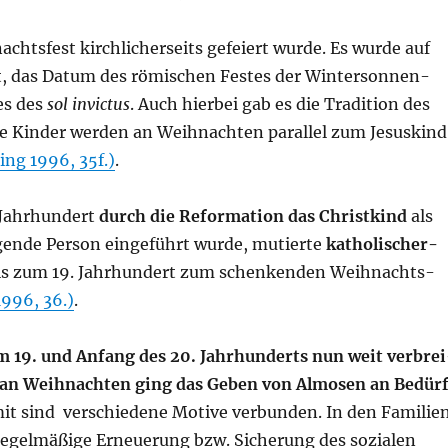
chts­fest kirch­li­cher­seits gefei­ert wur­de. Es wur­de auf
t, das Datum des römi­schen Fes­tes der Win­ter­son­nen­
tes des
sol invic­tus
. Auch hier­bei gab es die Tra­di­ti­on des
 Kin­der wer­den an Weih­nach­ten par­al­lel zum Jesus­kind
king 1996, 35f.)
.
Jahr­hun­dert
durch die Refor­ma­ti­on das Christ­kind
als
en­de Per­son ein­ge­führt wur­de, mutier­te
katho­li­scher­
s zum 19. Jahr­hun­dert zum schen­ken­den Weih­nachts­
1996, 36.)
.
 19. und Anfang des 20. Jahr­hun­derts nun weit ver­brei
n an Weih­nach­ten ging das Geben von Almo­sen an Bedür
t sind ver­schie­de­ne Moti­ve ver­bun­den. In den Fami­li­e
gel­mä­ßi­ge Erneue­rung bzw. Siche­rung des sozia­len