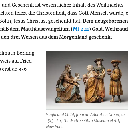
und Geschenk ist wesent­li­cher Inhalt des Weih­nachts­
ch­ten fei­ert die Chris­ten­heit, dass Gott Mensch wur­de, 
 Sohn, Jesus Chris­tus, geschenkt hat.
Dem neu­ge­bo­re­nen
äß dem Mat­thä­us­evan­ge­li­um (
Mt 2,11
) Gold, Weih­rauc
 den drei Wei­sen aus dem Mor­gen­land geschenkt.
el­muth Ber­king
r­weis auf Fried­
s erst ab 336
Vir­gin and Child, from an Ado­ra­ti­on Group, ca.
1515–20, The Metro­po­li­tan Muse­um of Art,
New York