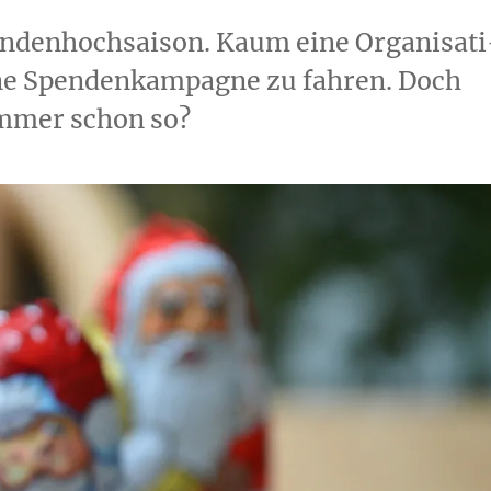
n­den­hoch­sai­son. Kaum eine Orga­ni­sa­ti
­ne Spen­den­kam­pa­gne zu fah­ren. Doch
immer schon so?