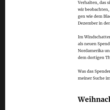
Ver­hal­ten, das s
wir beob­ach­ten
gen wie dem Bla
Dezem­ber in den
Im Wind­schat­ten
als neu­en Spen­d
Nord­ame­ri­ka un
dem dor­ti­gen T
Was das Spen­den
mei­ner Suche im 
Weihnach