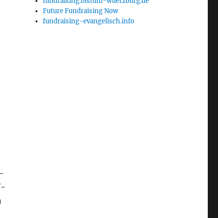
fundraising.bistum-wuerzburg.de
Future Fundraising Now
fundraising-evangelisch.info
­
f­
n