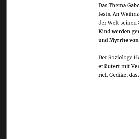
Das The­ma Gabe 
fests. An Weih­na
der Welt sei­nen
Kind wer­den gem
und Myr­rhe von
Der Sozio­lo­ge H
erläu­tert mit Ve
rich Gedike, das