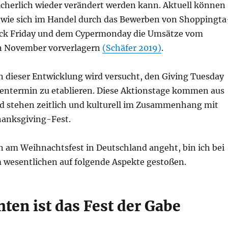
icher­lich wie­der ver­än­dert wer­den kann. Aktu­ell kön­nen
, wie sich im Han­del durch das Bewer­ben von Shop­ping­ta
ck Fri­day und dem Cyper­mon­day die Umsät­ze vom
 Novem­ber vor­ver­la­gern
(Schä­fer 2019)
.
 die­ser Ent­wick­lung wird ver­sucht, den Giving Tues­day
en­ter­min zu eta­blie­ren. Die­se Akti­ons­ta­ge kom­men aus
d ste­hen zeit­lich und kul­tu­rell im Zusam­men­hang mit
hanksgiving-Fest.
 am Weih­nachts­fest in Deutsch­land angeht, bin ich bei
wesent­li­chen auf fol­gen­de Aspek­te gestoßen.
ten ist das Fest der Gabe