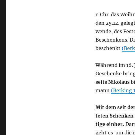
n.Chr. das Weih­na
den 25.12. geleg
wen­de, des Fes­
Beschen­kens. Die
beschenkt
(Ber­
Wäh­rend im 16. 
Geschen­ke brin­g
seits Niko­laus
bi
mann
(Ber­king 
Mit dem seit dem
te­ten Schen­ke
ti­ge ein­her.
Dami
geht es um die re