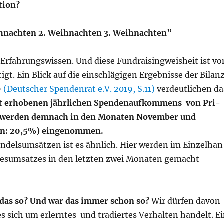
tion?
h­nach­ten 2. Weih­nach­ten 3. Weihnachten”
Erfah­rungs­wis­sen. Und die­se Fund­rai­sin­g­weis­heit ist vo
igt. Ein Blick auf die ein­schlä­gi­gen Ergeb­nis­se der Bilan
9
(Deut­scher Spen­den­rat e.V. 2019, S.11)
ver­deut­li­chen da
 erho­be­nen jähr­li­chen Spen­den­auf­kom­mens von Pri­
wer­den dem­nach in den Mona­ten Novem­ber und
n: 20,5%) ein­ge­nom­men.
n­dels­um­sät­zen ist es ähn­lich. Hier wer­den im Ein­zel­ha
res­um­sat­zes in den letz­ten zwei Mona­ten gemacht
 das so? Und war das immer schon so?
Wir dür­fen davon
s sich um erlern­tes und tra­dier­tes Ver­hal­ten han­delt. E