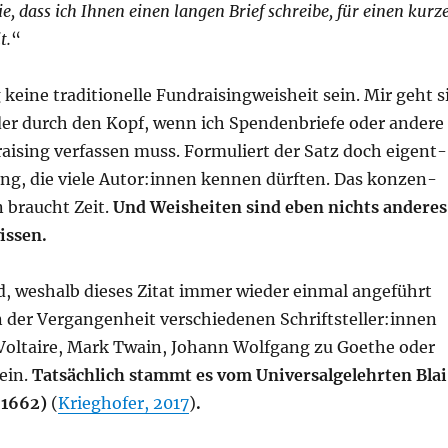
Sie, dass ich Ihnen einen lan­gen Brief schrei­be, für einen kur­z
t.
“
ei­ne tra­di­tio­nel­le Fund­rai­sin­g­weis­heit sein. Mir geht s
er durch den Kopf, wenn ich Spen­den­brie­fe oder ande­re
rai­sing ver­fas­sen muss. For­mu­liert der Satz doch eigent­
ung, die vie­le Autor:innen ken­nen dürf­ten. Das kon­zen­
en braucht Zeit.
Und Weis­hei­ten sind eben nichts ande­res
issen.
, wes­halb die­ses Zitat immer wie­der ein­mal ange­führt
n der Ver­gan­gen­heit ver­schie­de­nen Schriftsteller:innen
 Vol­taire, Mark Twa­in, Johann Wolf­gang zu Goe­the oder
tein.
Tat­säch­lich stammt es vom Uni­ver­sal­ge­lehr­ten Bla
3–1662)
(
Krieg­ho­fer, 2017
)
.