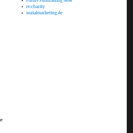
Future Fundraising Now
re:charity
sozialmarketing.de
re