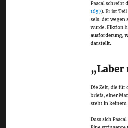
Pas­cal schreibt 
Zeit.“
1657
). Er ist Tei
(Fundraising-
Weisheit
sels, der wegen s
#12)
wur­de. Fik­ti­on 
aus­for­de­rung, 
darstellt.
„Laber 
Die Zeit, die für
briefs, einer Mar
steht in kei­nem p
Dass sich Pas­cal
Eine strin­gen­te