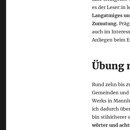
es der Leser:in l
Lang­at­mi­ges un
Zumu­tung.
Prä­g
auch im Inter­es­
Anlie­gen beim 
Übung m
Rund zehn bis zwö
Gemein­den und Pr
Werks in Mann­he
ich dadurch über 
bin stil­si­che­re
wör­ter und ach­t