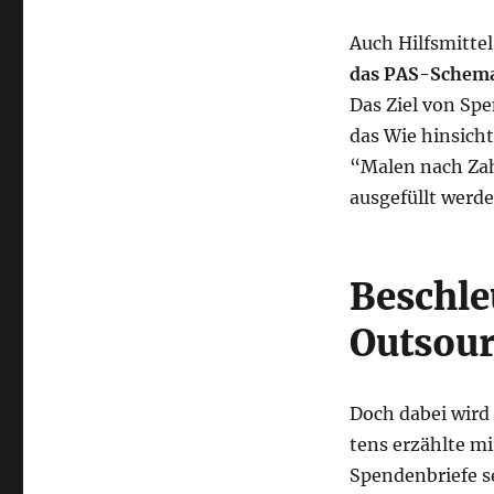
Auch Hilfs­mit­te
das PAS-Sche­m
Das Ziel von Spe
das Wie hin­sicht
“Malen nach Zah­
aus­ge­füllt werd
Beschle
Outsour
Doch dabei wird a
tens erzähl­te mir
Spen­den­brie­fe 