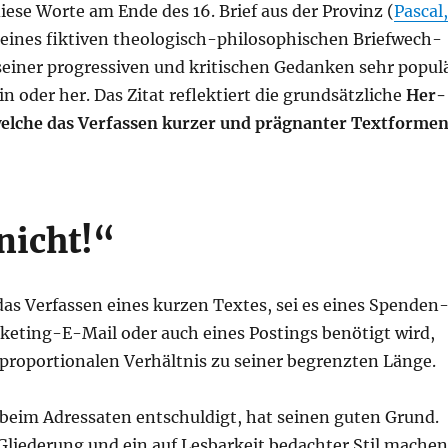
die­se Wor­te am Ende des 16. Brief aus der Pro­vinz (
Pas­cal,
l eines fik­ti­ven theo­lo­gisch-phi­lo­so­phi­schen Brief­wech­
ei­ner pro­gres­si­ven und kri­ti­schen Gedan­ken sehr popu­l
hin oder her. Das Zitat reflek­tiert die grund­sätz­li­che
Her­
wel­che das Ver­fas­sen kur­zer und prä­gnan­ter Text­for­me
nicht!“
 das Ver­fas­sen eines kur­zen Tex­tes, sei es eines Spen­den
­ke­ting-E-Mail oder auch eines Pos­tings benö­tigt wird,
ro­por­tio­na­len Ver­hält­nis zu sei­ner begrenz­ten Länge.
 beim Adres­sa­ten ent­schul­digt, hat sei­nen guten Grund.
 Glie­de­rung und ein auf Les­bar­keit bedach­ter Stil machen