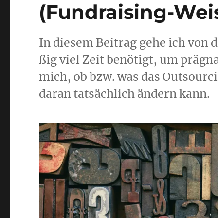
(Fundraising-Weis
In die­sem Bei­trag gehe ich von d
ßig viel Zeit benö­tigt, um prä­gna
mich, ob bzw. was das Out­sour­cin
dar­an tat­säch­lich ändern kann.