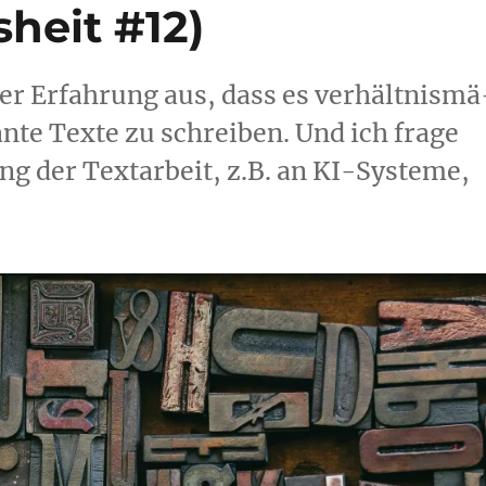
heit #12)
er Erfah­rung aus, dass es ver­hält­nis­mä
n­te Tex­te zu schrei­ben. Und ich fra­ge
g der Text­ar­beit, z.B. an KI-Sys­te­me,