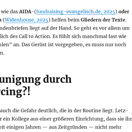
l wie das
AIDA-
(
fundraising-evangelisch.de, 2025
)
oder
a
(
Widen­house, 2025
) hel­fen beim
Glie­dern der Tex­te
.
n­den­brie­fen liegt auf der Hand. So geht es vor allem um
­lich des Call to Action. Es fühlt sich manch­mal fast wie
len” an. Das Gerüst ist vor­ge­ge­ben, es muss nur noch
en.
unigung durch
cing?!
uch die Gefahr deut­lich, die in der Rou­ti­ne liegt. Letz­
 ein Kol­le­ge aus einer grö­ße­ren Ein­rich­tung, dass sie ih
seit eini­gen Jah­ren — aus Zeit­grün­den — nicht mehr