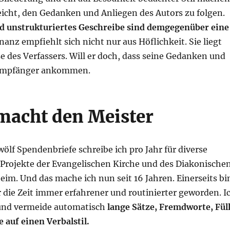
eicht, den Gedan­ken und Anlie­gen des Autors zu fol­gen.
d unstruk­tu­rier­tes Geschrei­be sind dem­ge­gen­über eine
nanz emp­fiehlt sich nicht nur aus Höf­lich­keit. Sie liegt
se des Ver­fas­sers. Will er doch, dass sei­ne Gedan­ken und
Emp­fän­ger ankommen.
acht den Meister
lf Spen­den­brie­fe schrei­be ich pro Jahr für diver­se
o­jek­te der Evan­ge­li­schen Kir­che und des Dia­ko­ni­sche
im. Und das mache ich nun seit 16 Jah­ren. Einer­seits bi
die Zeit immer erfah­re­ner und rou­ti­nier­ter gewor­den. I
r und ver­mei­de auto­ma­tisch
lan­ge Sät­ze, Fremd­wor­te, Fül
e auf einen Verbalstil.