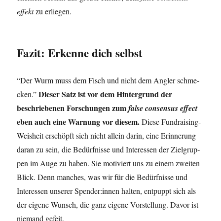
effekt
zu erlie­gen.
Fazit: Erkenne dich selbst
“Der Wurm muss dem Fisch und nicht dem Ang­ler schme­
Die­ser Satz ist vor dem Hin­ter­grund der
cken.”
beschrie­be­nen For­schun­gen zum
fal­se con­sen­sus effect
eben auch eine War­nung vor die­sem.
Die­se Fund­rai­sing-
Weis­heit erschöpft sich nicht allein dar­in, eine Erin­ne­rung
dar­an zu sein, die Bedürf­nis­se und Inter­es­sen der Ziel­grup­
pen im Auge zu haben. Sie moti­viert uns zu einem zwei­ten
Blick. Denn man­ches, was wir für die Bedürf­nis­se und
Inter­es­sen unse­rer Spender:innen hal­ten, ent­puppt sich als
der eige­ne Wunsch, die ganz eige­ne Vor­stel­lung. Davor ist
nie­mand gefeit.