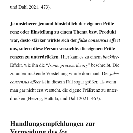
und Dahl 2021, 473).
Je unsi­che­rer jemand hin­sicht­lich der eige­nen Prä­fe­
renz oder Ein­stel­lung zu einem The­ma bzw. Pro­dukt
war, des­to stär­ker wirk­te sich der
fal­se con­sen­sus effect
aus, sofern die­se Per­son ver­such­te, die eige­nen Prä­fe­
ren­zen zu unter­drü­cken.
Hier kam es zu einem
back­fi­re
-
Effekt, wie ihn die “
Iro­nic pro­cess theo­ry
” beschreibt. Die
zu unter­drü­cken­de Vor­stel­lung wur­de domi­nant. Der
fal­se
con­sen­sus effect
ist in die­sem Fall sogar grö­ßer, als wenn
man gar nicht erst ver­sucht, die eige­ne Prä­fe­renz zu unter­
drü­cken (Her­zog, Hat­tu­la, und Dahl 2021, 467).
Handlungsempfehlungen zur
Vermeidung des
fce