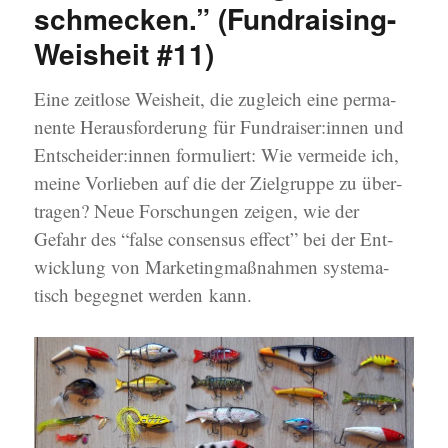
schmecken.” (Fundraising-
Weisheit #11)
Eine zeit­lo­se Weis­heit, die zugleich eine per­ma­
nen­te Her­aus­for­de­rung für Fundraiser:innen und
Entscheider:innen for­mu­liert: Wie ver­mei­de ich,
mei­ne Vor­lie­ben auf die der Ziel­grup­pe zu über­
tra­gen? Neue For­schun­gen zei­gen, wie der
Gefahr des “fal­se con­sen­sus effect” bei der Ent­
wick­lung von Mar­ke­ting­maß­nah­men sys­te­ma­
tisch begeg­net wer­den kann.