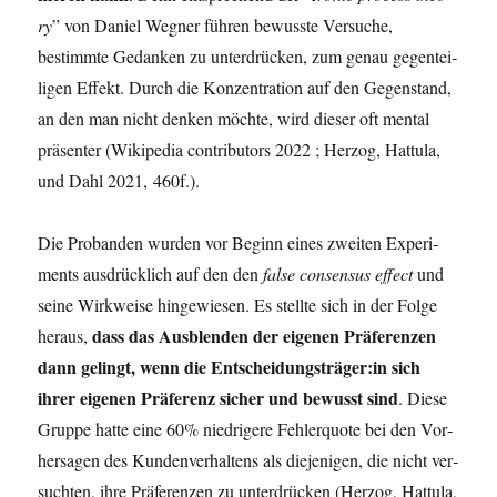
ry
” von Dani­el Weg­ner füh­ren bewuss­te Ver­su­che,
bestimm­te Gedan­ken zu unter­drü­cken, zum genau gegen­tei­
li­gen Effekt. Durch die Kon­zen­tra­ti­on auf den Gegen­stand,
an den man nicht den­ken möch­te, wird die­ser oft men­tal
prä­sen­ter (Wiki­pe­dia con­tri­bu­tors 2022 ; Her­zog, Hat­tu­la,
und Dahl 2021, 460f.).
Die Pro­ban­den wur­den vor Beginn eines zwei­ten Expe­ri­
ments aus­drück­lich auf den den
fal­se con­sen­sus effect
und
sei­ne Wirk­wei­se hin­ge­wie­sen. Es stell­te sich in der Fol­ge
dass das Aus­blen­den der eige­nen Prä­fe­ren­zen
her­aus,
dann gelingt, wenn die Entscheidungsträger:in sich
ihrer eige­nen Prä­fe­renz sicher und bewusst sind
. Die­se
Grup­pe hat­te eine 60% nied­ri­ge­re Feh­ler­quo­te bei den Vor­
her­sa­gen des Kun­den­ver­hal­tens als die­je­ni­gen, die nicht ver­
such­ten, ihre Prä­fe­ren­zen zu unter­drü­cken (Her­zog, Hat­tu­la,