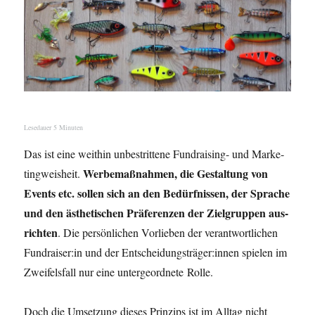
Lese­dau­er
5
Minu­ten
Das ist eine weit­hin unbe­strit­te­ne Fund­rai­sing- und Mar­ke­
Wer­be­maß­nah­men, die Gestal­tung von
ting­weis­heit.
Events etc. sol­len sich an den Bedürf­nis­sen, der Spra­che
und den ästhe­ti­schen Prä­fe­ren­zen der Ziel­grup­pen aus­
rich­ten
. Die per­sön­li­chen Vor­lie­ben der ver­ant­wort­li­chen
Fundraiser:in und der Entscheidungsträger:innen spie­len im
Zwei­fels­fall nur eine unter­ge­ord­ne­te Rolle.
Doch die Umset­zung die­ses Prin­zips ist im All­tag nicht