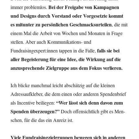
Bei der Frei­ga­be von Kam­pa­gnen
immer pro­blem­los.
und Designs durch Vor­stand oder Vor­ge­setz­te kommt
es mit­un­ter zu per­sön­li­chen Geschmacks­ur­tei­len
, die mit
einem Mal die Arbeit von Wochen und Mona­ten in Fra­ge
stel­len. Aber auch Kom­mu­ni­ka­ti­ons- und
falls sie bei
Fundraisingexpert:innen tap­pen in die Fal­le,
aller Begeis­te­rung für eine Idee, die Wir­kung auf die
anzu­spre­chen­de Ziel­grup­pe aus dem Fokus verlieren.
Ich bli­cke manch­mal leicht abschät­zig auf die klei­nen
Adress­auf­kle­ber, die dem einen oder ande­ren Spen­den­brief
“Wer lässt sich denn davon zum
als Incen­ti­ve bei­lie­gen:
Spen­den über­zeu­gen?”
Doch offen­sicht­lich gibt es Men­
schen, für die das ein Anreiz ist.
Vie­le Fund­rai­sin­g­ziel­grup­pen bewe­gen sich in ande­ren