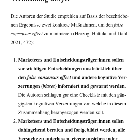
Die Autoren der Stu­die emp­feh­len auf Basis der beschrie­be­
nen Ergeb­nis­se zwei kon­kre­te Maß­nah­men, um den
fal­se
con­sen­sus effect
zu mini­mie­ren (Her­zog, Hat­tu­la, und Dahl
2021, 472):
Mar­ke­teers und Entscheidungsträger:innen sol­len
vor wich­ti­gen Ent­schei­dun­gen aus­drück­lich über
den
und ande­re kogni­ti­ve Ver­
fal­se con­sen­sus effect
zer­run­gen (
) infor­miert und gewarnt wer­den
bia­ses
.
Die Autoren schla­gen gar eine Check­lis­te mit den gän­
gigs­ten kogni­ti­ven Ver­zer­run­gen vor, wel­che in die­sem
Zusam­men­hang her­an­ge­zo­gen wer­den soll.
Mar­ke­teers und Entscheidungsträger:innen sol­len
dahin­ge­hend bera­ten und fort­ge­bil­det wer­den, alle
Ver­su­che zu unter­las­sen, eige­ne unsi­che­re oder