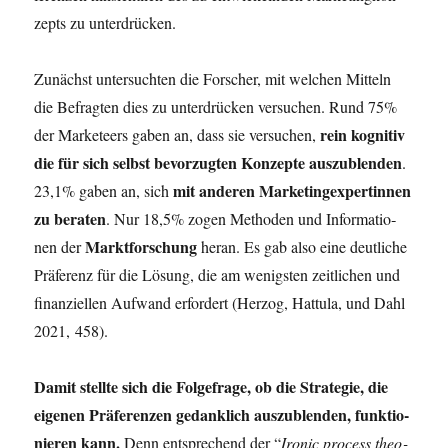
zepts zu unterdrücken.
Zunächst unter­such­ten die For­scher, mit wel­chen Mit­teln
die Befrag­ten dies zu unter­drü­cken ver­su­chen. Rund 75%
rein kogni­tiv
der Mar­ke­teers gaben an, dass sie ver­su­chen,
die für sich selbst bevor­zug­ten Kon­zep­te aus­zu­blen­den
.
mit ande­ren Mar­ke­ting­ex­per­tin­nen
23,1% gaben an, sich
zu bera­ten
. Nur 18,5% zogen Metho­den und Infor­ma­tio­
Markt­for­schung
nen der
her­an. Es gab also eine deut­li­che
Prä­fe­renz für die Lösung, die am wenigs­ten zeit­li­chen und
finan­zi­el­len Auf­wand erfor­dert (Her­zog, Hat­tu­la, und Dahl
2021, 458).
Damit stell­te sich die Fol­ge­fra­ge, ob die Stra­te­gie, die
eige­nen Prä­fe­ren­zen gedank­lich aus­zu­blen­den, funk­tio­
nie­ren kann.
Denn ent­spre­chend der “
Iro­nic pro­cess theo­