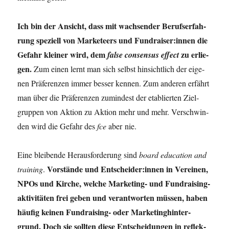
Ich bin der Ansicht, dass mit wach­sen­der Berufs­er­fah­
rung spe­zi­ell von Mar­ke­teers und Fundraiser:innen die
Gefahr klei­ner wird, dem
zu erlie­
fal­se con­sen­sus effect
gen.
Zum einen lernt man sich selbst hin­sicht­lich der eige­
nen Prä­fe­ren­zen immer bes­ser ken­nen. Zum ande­ren erfährt
man über die Prä­fe­ren­zen zumin­dest der eta­blier­ten Ziel­
grup­pen von Akti­on zu Akti­on mehr und mehr. Ver­schwin­
den wird die Gefahr des
fce
aber nie.
Eine blei­ben­de Her­aus­for­de­rung sind
board edu­ca­ti­on and
Vor­stän­de und Entscheider:innen in Ver­ei­nen,
trai­ning
.
NPOs und Kir­che, wel­che Mar­ke­ting- und Fund­rai­sin­g­
ak­ti­vi­tä­ten frei geben und ver­ant­wor­ten müs­sen, haben
häu­fig kei­nen Fund­rai­sing- oder Mar­ke­ting­hin­ter­
grund. Doch sie soll­ten die­se Ent­schei­dun­gen in reflek­