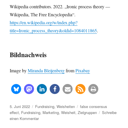
Wiki­pe­dia con­tri­bu­tors. 2022. „Iro­nic pro­cess theo­ry —
Wiki­pe­dia, The Free Ency­clo­pe­dia“.
https://en.wikipedia.org/w/index.php?
title=Ironic_process_theory&oldid=1084011865
.
Bildnachweis
Image by
Miran­da Blei­jen­berg
from
Pix­a­bay
Veröffentlicht
Kategorien
Schlagwörter
5. Juni 2022
Fundraising
,
Weisheiten
false consensus
am
effect
,
Fundraising
,
Marketing
,
Weisheit
,
Zielgruppen
Schreibe
zu
einen Kommentar
“Der