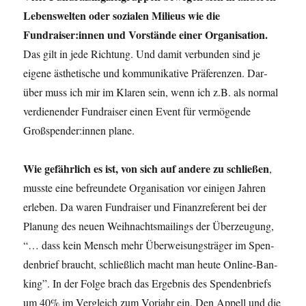
Lebens­wel­ten oder sozia­len Milieus wie die
Fundraiser:innen und Vor­stän­de einer Orga­ni­sa­ti­on.
Das gilt in jede Rich­tung. Und damit ver­bun­den sind je
eige­ne ästhe­ti­sche und kom­mu­ni­ka­ti­ve Prä­fe­ren­zen. Dar­
über muss ich mir im Kla­ren sein, wenn ich z.B. als nor­mal
ver­die­nen­der Fund­rai­ser einen Event für ver­mö­gen­de
Großspender:innen plane.
Wie gefähr­lich es ist, von sich auf ande­re zu schlie­ßen
,
muss­te eine befreun­de­te Orga­ni­sa­ti­on vor eini­gen Jah­ren
erle­ben. Da waren Fund­rai­ser und Finanz­re­fe­rent bei der
Pla­nung des neu­en Weih­nachts­mai­lings der Über­zeu­gung,
“… dass kein Mensch mehr Über­wei­sungs­trä­ger im Spen­
den­brief braucht, schließ­lich macht man heu­te Online-Ban­
king”. In der Fol­ge brach das Ergeb­nis des Spen­den­briefs
um 40% im Ver­gleich zum Vor­jahr ein. Den Appell und die