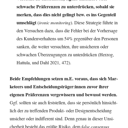
schwa­che Prä­fe­ren­zen zu unter­drü­cken, sobald sie
mer­ken, dass dies nicht gelingt bzw. es ins Gegen­teil
umschlägt
(
iro­nic moni­to­ring
). Die­se Stra­te­gie führ­te in
den Ver­su­chen dazu, dass die Feh­ler bei der Vor­her­sa­ge
des Kun­den­ver­hal­tens um 54% gegen­über den Per­so­nen
san­ken, die wei­ter ver­such­ten, ihre unsi­che­ren oder
schwa­chen Über­zeu­gun­gen zu unter­drü­cken (Her­zog,
Hat­tu­la, und Dahl 2021, 472).
Bei­de Emp­feh­lun­gen set­zen m.E. vor­aus, dass sich Mar­
ke­teers und Entscheidungsträger:innen zuvor ihrer
eige­nen Prä­fe­ren­zen ver­ge­wis­sern und bewusst wer­den.
Ggf. soll­ten sie auch fest­stel­len, dass sie per­sön­lich hin­sicht­
lich der zu tref­fen­den Pro­dukt- oder Design­ent­schei­dung
unsi­cher oder indif­fe­rent sind. Denn genau in die­ser Unsi­
cher­heit besteht das größ­te Risi­ko, dem
fal­se con­sen­sus