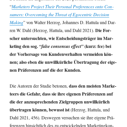
“
Mar­ket­ers Pro­ject Their Per­so­nal Pre­fe­ren­ces onto Con­
su­mers: Over­co­ming the Thre­at of Ego­cen­tric Decis­i­on
Making
” von Wal­ter Her­zog, Johan­nes D. Hat­tu­la und Dar­
Die For­
ren W. Dahl (Her­zog, Hat­tu­la, und Dahl 2021).
scher unter­such­ten, wie Ent­schei­dungs­trä­ger im Mar­
ke­ting den sog.
(kurz: fce) bei
“fal­se con­sen­sus effect”
der Vor­her­sa­ge von Kun­den­ver­hal­ten ver­mei­den kön­
nen; also eben die unwill­kür­li­che Über­tra­gung der eige­
nen Prä­fe­ren­zen auf die der Kunden.
dass den meis­ten Mar­ke­
Die Autoren der Stu­die beto­nen,
teers die Gefahr, dass sie ihre eige­nen Prä­fe­ren­zen auf
die der anzu­spre­chen­den Ziel­grup­pen unwill­kür­lich
über­tra­gen kön­nen, bewusst ist
(Her­zog, Hat­tu­la, und
Dahl 2021, 456). Des­we­gen ver­su­chen sie ihre eige­ne Prä­
fe­ren­zen hin­sicht­lich des zu ent­wi­ckeln­den Mar­ke­ting­kon­