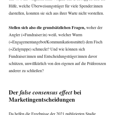
Hil­fe, wel­che Über­wei­sungs­trä­ger für vie­le Spender:innen
dar­stel­len, konn­ten sie sich aus ihrer War­te nicht vorstellen.
Stel­len sich also die grund­sätz­li­chen Fra­gen,
woher der
Ang­ler (=Fundraiser:in) weiß, wel­cher Wurm
(=Engagementangebot/Kommunikationsmittel) dem Fisch
(=Ziel­grup­pe) schmeckt? Und wie kön­nen sich
Fundraiser:innen und Entscheidungsträger:innen davor
schüt­zen, unwill­kür­lich von den eige­nen auf die Prä­fe­ren­zen
ande­rer zu schließen?
Der
bei
false consensus effect
Marketingentscheidungen
Da hel­fen die Ergeb­nis­se der 2021 publi­zier­ten Stu­die