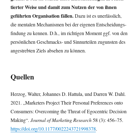
tier­ter Wei­se und damit zum Nut­zen der von ihnen
geführ­ten Orga­ni­sa­ti­on fäl­len.
Dazu ist es uner­läss­lich,
die men­ta­len Mecha­nis­men bei der eige­nen Ent­schei­dungs­
fin­dung zu ken­nen. D.h., im rich­ti­gen Moment ggf. von den
per­sön­li­chen Geschmacks- und Sinn­ur­tei­len zuguns­ten des
ange­streb­ten Ziels abse­hen zu können.
Quellen
Her­zog, Wal­ter, Johan­nes D. Hat­tu­la, und Dar­ren W. Dahl.
2021. „Mar­ket­ers Pro­ject Their Per­so­nal Pre­fe­ren­ces onto
Con­su­mers: Over­co­ming the Thre­at of Ego­cen­tric Decis­i­on
Making“.
Jour­nal of Mar­ke­ting Rese­arch
58 (3): 456–75.
https://doi.org/10.1177/0022243721998378
.