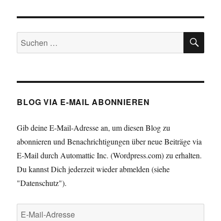
Wurm
muss
dem
SU
Fisch
Suche
und
nach:
nicht
dem
Angler
schmecken.”
(Fundraising-
BLOG VIA E-MAIL ABONNIEREN
Weisheit
#11)
Gib deine E-Mail-Adresse an, um diesen Blog zu
abonnieren und Benachrichtigungen über neue Beiträge via
E-Mail durch Automattic Inc. (Wordpress.com) zu erhalten.
Du kannst Dich jederzeit wieder abmelden (siehe
"Datenschutz").
E-