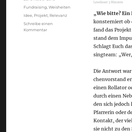
Lese­dau­er
3
Minu­ten
am
Kategorien
Fundraising
,
Weisheiten
„Wie bit­te? Ein 
Schlagwörter
Idee
,
Projekt
,
Relevanz
kon­ster­niert ob 
Schreibe einen
fand das Pro­jekt
zu
Kommentar
„Money
stand dem Impuls 
follows
Schlagt Euch das
vision“
sin­g­team: „Wer
aka
„Money
follows
Die Ant­wort war 
mission“
chen­vor­stand e
(Fundraising-
Weisheit
einen Rol­la­tor 
#6)
durch einen Nebe
den sich jedoch l
Pfar­re­rin oder d
Kon­takt, der vie
sie nicht zu den