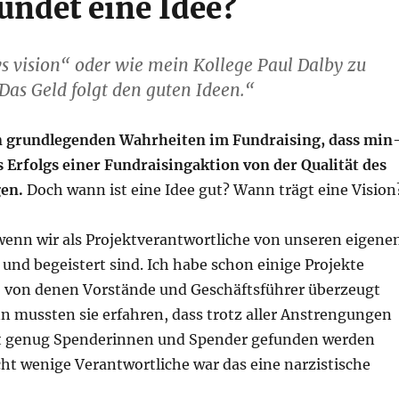
ndet eine Idee?
 visi­on“ oder wie mein Kol­le­ge Paul Dal­by zu
„Das Geld folgt den guten Ideen.“
 grund­le­gen­den Wahr­hei­ten im Fund­rai­sing, dass min
Erfolgs einer Fund­rai­sin­g­ak­ti­on von der Qua­li­tät des
gen.
Doch wann ist eine Idee gut? Wann trägt eine Vision
wenn wir als Pro­jekt­ver­ant­wort­li­che von unse­ren eige­ne
und begeis­tert sind. Ich habe schon eini­ge Pro­jek­te
, von denen Vor­stän­de und Geschäfts­füh­rer über­zeugt
 muss­ten sie erfah­ren, dass trotz aller Anstren­gun­gen
t genug Spen­de­rin­nen und Spen­der gefun­den wer­den
t weni­ge Ver­ant­wort­li­che war das eine nar­zis­ti­sche