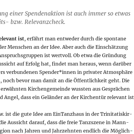
ung einer Spen­den­ak­ti­on ist auch immer so etwas
­täts- bzw. Relevanzcheck.
ele­vant ist
, erfährt man ent­we­der durch die spon­ta­ne
­ler Men­schen an der Idee. Aber auch die Ein­schät­zung
Anspruchs­grup­pen ist wert­voll. Ob etwa die Grün­dung
us­sicht auf Erfolg hat, fin­det man her­aus, wenn dar­über
rs ver­bun­de­nen Spender*innen in pri­va­ter Atmo­sphä­re
, noch bevor man damit an die Öffent­lich­keit geht. Die
n erwähn­ten Kir­chen­ge­mein­de wuss­ten aus Gesprä­chen
 Angel, dass ein Gelän­der an der Kir­chen­tür rele­vant ist
 ist die gute Idee am Ein­Tanz­haus in der Tri­ni­ta­tis­kir­
 die Aus­sicht dar­auf, dass die freie Tanz­sze­ne in Mann­
i­on nach Jah­ren und Jahr­zehn­ten end­lich die Mög­lich­