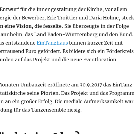
 Ent­wurf für die Innen­ge­stal­tung der Kir­che, vor allem
r­gie der Bewer­ber, Eric Troit­tier und Daria Hol­me, stec
n eine Visi­on, die fes­sel­te.
Sie über­zeug­te in der Fol­ge
Mann­heim, das Land Baden-Würt­tem­berg und den Bund.
s ent­stan­de­ne
Ein­Tanz­haus
bin­nen kur­zer Zeit mit
t­tau­send Euro geför­dert. Es bil­de­te sich ein För­der­kreis
­den auf das Pro­jekt und die neue Event­lo­ca­ti­on
na­ten Umbau­zeit eröff­ne­te am 30.9.2017 das Ein­Tanz
­ta­tis­kir­che sei­ne Pfor­ten. Das Pro­jekt und das Pro­gram
 an ein gro­ßer Erfolg. Die media­le Auf­merk­sam­keit war
i­dung für das Tanz­ensem­ble riesig.