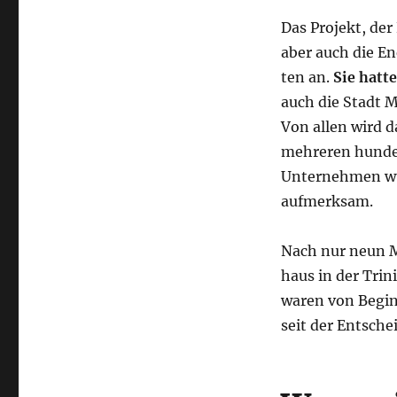
Das Pro­jekt, der
aber auch die Ene
ten an.
Sie hat­te
auch die Stadt 
Von allen wird da
meh­re­ren hun­der
Unter­neh­men wur
aufmerksam.
Nach nur neun Mo
haus in der Tri­ni
waren von Beginn
seit der Ent­sche