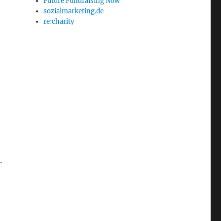
Future Fundraising Now
sozialmarketing.de
re:charity
.