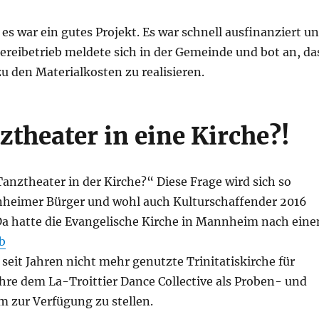
 es war ein gutes Pro­jekt. Es war schnell aus­fi­nan­ziert u
e­rei­be­trieb mel­de­te sich in der Gemein­de und bot an, da
u den Mate­ri­al­kos­ten zu realisieren.
ztheater in eine Kirche?!
Tanz­thea­ter in der Kir­che?“ Die­se Fra­ge wird sich so
ei­mer Bür­ger und wohl auch Kul­tur­schaf­fen­der 2016
a hat­te die Evan­ge­li­sche Kir­che in Mann­heim nach ein
rb
seit Jah­ren nicht mehr genutz­te Tri­ni­ta­tis­kir­che für
­re dem La-Troit­tier Dance Coll­ec­ti­ve als Pro­ben- und
m zur Ver­fü­gung zu stellen.