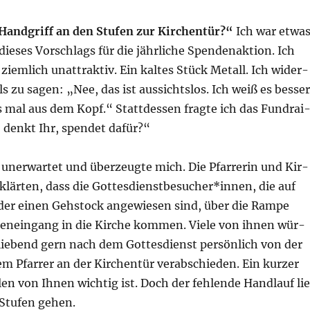
Hand­griff an den Stu­fen zur Kir­chen­tür?“
Ich war etwa
die­ses Vor­schlags für die jähr­li­che Spen­den­ak­ti­on. Ich
 ziem­lich unat­trak­tiv. Ein kal­tes Stück Metall. Ich wider­
zu sagen: „Nee, das ist aus­sichts­los. Ich weiß es bes­ser
 mal aus dem Kopf.“ Statt­des­sen frag­te ich das Fund­rai
, denkt Ihr, spen­det dafür?“
uner­war­tet und über­zeug­te mich. Die Pfar­re­rin und Kir­
rklär­ten, dass die Gottesdienstbesucher*innen, die auf
oder einen Geh­stock ange­wie­sen sind, über die Ram­pe
n­ein­gang in die Kir­che kom­men. Vie­le von ihnen wür­
ie­bend gern nach dem Got­tes­dienst per­sön­lich von der
em Pfar­rer an der Kir­chen­tür ver­ab­schie­den. Ein kur­zer
­len von Ihnen wich­tig ist. Doch der feh­len­de Hand­lauf li
 Stu­fen gehen.