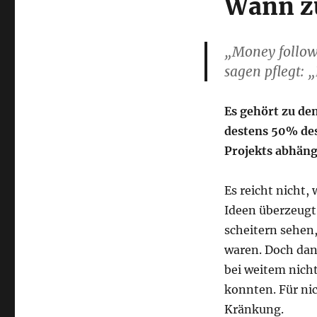
Wann zü
„Money fol­lows
sagen pflegt: 
Es gehört zu den
des­tens 50% des 
Pro­jekts abhän­
Es reicht nicht, 
Ideen über­zeugt 
schei­tern sehen
waren. Doch dann
bei wei­tem nich
konn­ten. Für nich
Kränkung.