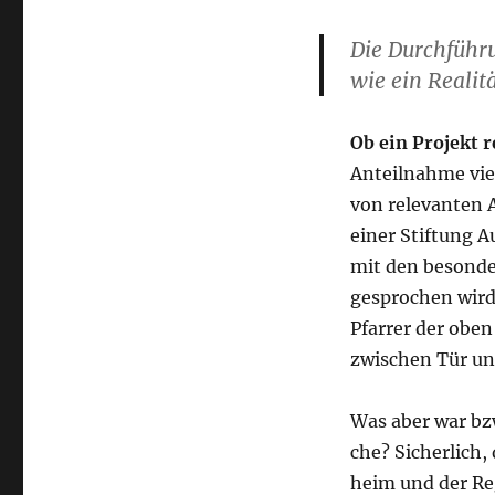
Die Durch­füh­r
wie ein Rea­li
Ob ein Pro­jekt r
Anteil­nah­me vie
von rele­van­ten 
einer Stif­tung A
mit den beson­de
gespro­chen wird
Pfar­rer der obe
zwi­schen Tür und
Was aber war bzw.
che? Sicher­lich,
heim und der Reg