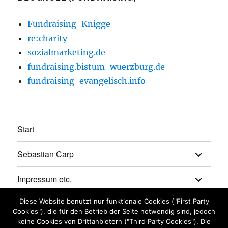
Fundraising-Knigge
re:charity
sozialmarketing.de
fundraising.bistum-wuerzburg.de
fundraising-evangelisch.info
Start
Untermen
Sebastian Carp
anzeigen
Untermen
Impressum etc.
anzeigen
Diese Website benutzt nur funktionale Cookies ("First Party
Datenschutz
Cookies"), die für den Betrieb der Seite notwendig sind, jedoch
keine Cookies von Drittanbietern ("Third Party Cookies"). Die