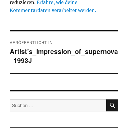
reduzieren.
Erfahre, wie deine
Kommentardaten verarbeitet werden.
Beitragsnavigation
VERÖFFENTLICHT IN
Artist’s_impression_of_supernova
_1993J
SU
Suche
nach: