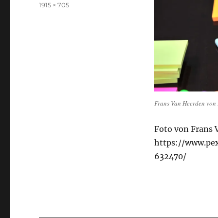
am
Volle
1915 × 705
Größe
Frans Van Heer­den von
Foto von Frans 
https://www.pex
632470/