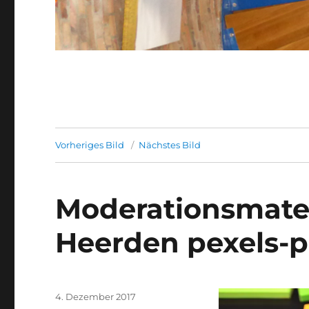
Vorheriges Bild
Nächstes Bild
Moderationsmater
Heerden pexels-
Veröffentlicht
4. Dezember 2017