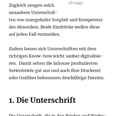
(© Carp)
Zugleich zeu­gen solch
unsau­be­re Unter­schrif­
ten von man­geln­der Sorg­falt und Kom­pe­tenz
des Absen­ders. Bei­de Ein­drü­cke wol­len die­se
auf jeden Fall vermeiden.
Zudem las­sen sich Unter­schrif­ten mit dem
rich­ti­gen Know-how leicht sau­ber digi­ta­li­sie­
ren. Damit sehen die inhouse pro­du­zier­ten
Seri­en­brie­fe gut aus und auch Ihre Dru­cke­rei
oder Gra­fi­ker bekom­men druck­fä­hi­ge Dateien.
1. Die Unterschrift
Die Unter­schrift, die in den Brie­fen und Wer­be­