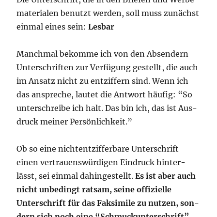
ma­te­ria­len benutzt wer­den, soll muss zunächst
ein­mal eines sein:
Les­bar
Manch­mal bekom­me ich von den Absen­dern
Unter­schrif­ten zur Ver­fü­gung gestellt, die auch
im Ansatz nicht zu ent­zif­fern sind. Wenn ich
das anspre­che, lau­tet die Ant­wort häu­fig: “So
unter­schrei­be ich halt. Das bin ich, das ist Aus­
druck mei­ner Persönlichkeit.”
Ob so eine nicht­ent­zif­fer­ba­re Unter­schrift
einen ver­trau­ens­wür­di­gen Ein­druck hin­ter­
lässt, sei ein­mal dahin­ge­stellt.
Es ist aber auch
nicht unbe­dingt rat­sam, sei­ne offi­zi­el­le
Unter­schrift für das Fak­si­mi­le zu nut­zen, son­
dern sich noch eine “Schmuck­un­ter­schrift”