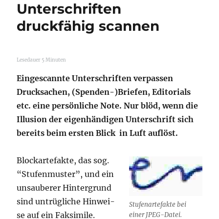
Unterschriften
druckfähig scannen
Lese­dau­er
5
Minu­ten
Ein­ge­scann­te Unter­schrif­ten ver­pas­sen
Druck­sa­chen, (Spenden-)Briefen, Edi­to­ri­als
etc. eine per­sön­li­che Note. Nur blöd, wenn die
Illu­si­on
der eigen­hän­di­gen Unter­schrift sich
bereits beim ers­ten Blick in Luft auflöst.
Block­ar­te­fak­te, das sog.
“Stu­fen­mus­ter”, und ein
unsau­be­rer Hin­ter­grund
sind untrüg­li­che Hin­wei­
Stu­fen­ar­te­fak­te bei
se auf ein Fak­si­mi­le.
einer JPEG-Datei.