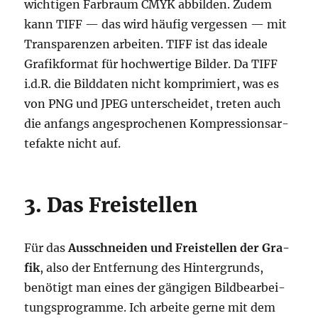
wich­ti­gen Farb­raum CMYK abbil­den. Zudem
kann TIFF — das wird häu­fig ver­ges­sen — mit
Trans­pa­ren­zen arbei­ten. TIFF ist das idea­le
Gra­fik­for­mat für hoch­wer­ti­ge Bil­der. Da TIFF
i.d.R. die Bild­da­ten nicht kom­pri­miert, was es
von PNG und JPEG unter­schei­det, tre­ten auch
die anfangs ange­spro­che­nen Kom­pres­si­ons­ar­
te­fak­te nicht auf.
3. Das Freistellen
Für das
Aus­schnei­den und Frei­stel­len der Gra­
fik
, also der Ent­fer­nung des Hin­ter­grunds,
benö­tigt man eines der gän­gi­gen Bild­be­ar­bei­
tungs­pro­gram­me. Ich arbei­te ger­ne mit dem