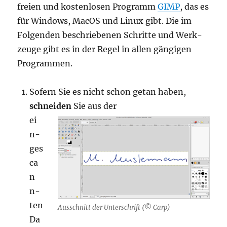
frei­en und kos­ten­lo­sen Pro­gramm
GIMP
, das es
für Win­dows, MacOS und Linux gibt. Die im
Fol­gen­den beschrie­be­nen Schrit­te und Werk­
zeu­ge gibt es in der Regel in allen gän­gi­gen
Programmen.
Sofern Sie es nicht schon getan haben,
schnei­den
Sie aus der
ei
n­
ge­s
ca
n
n­
ten
Aus­schnitt der Unter­schrift (© Carp)
Da