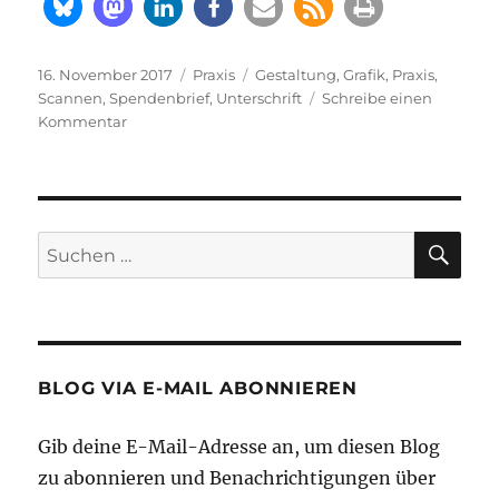
Veröffentlicht
Kategorien
Schlagwörter
16. November 2017
Praxis
Gestaltung
,
Grafik
,
Praxis
,
am
Scannen
,
Spendenbrief
,
Unterschrift
Schreibe einen
zu
Kommentar
Keine
Klötzchen
bestaunen
|
Unterschriften
SU
Suche
druckfähig
nach:
scannen
BLOG VIA E-MAIL ABONNIEREN
Gib deine E-Mail-Adresse an, um diesen Blog
zu abonnieren und Benachrichtigungen über