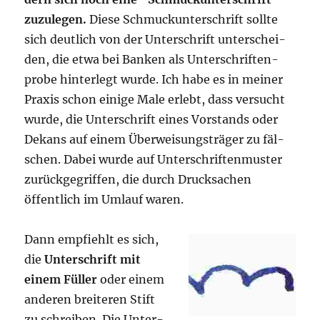
zuzu­le­gen.
Die­se Schmuck­un­ter­schrift soll­te
sich deut­lich von der Unter­schrift unter­schei­
den, die etwa bei Ban­ken als Unter­schrif­ten­
pro­be hin­ter­legt wur­de. Ich habe es in mei­ner
Pra­xis schon eini­ge Male erlebt, dass ver­sucht
wur­de, die Unter­schrift eines Vor­stands oder
Dekans auf einem Über­wei­sungs­trä­ger zu fäl­
schen. Dabei wur­de auf Unter­schrif­ten­mus­ter
zurück­ge­grif­fen, die durch Druck­sa­chen
öffent­lich im Umlauf waren.
Dann emp­fiehlt es sich,
die
Unter­schrift mit
einem Fül­ler
oder einem
ande­ren brei­te­ren Stift
zu schrei­ben. Die Unter­