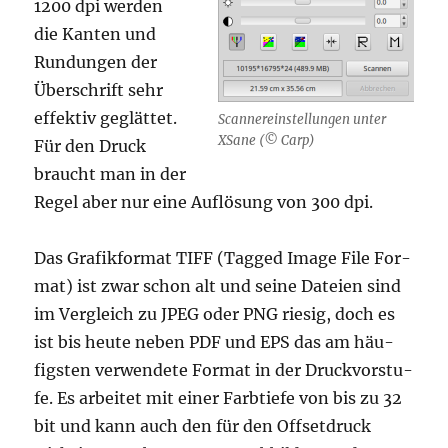
1200 dpi wer­den
die Kan­ten und
Run­dun­gen der
Über­schrift sehr
effek­tiv geglät­tet.
Scan­ner­ein­stel­lun­gen unter
XSa­ne (© Carp)
Für den Druck
braucht man in der
Regel aber nur eine Auf­lö­sung von 300 dpi.
Das Gra­fik­for­mat TIFF (Tag­ged Image File For­
mat) ist zwar schon alt und sei­ne Datei­en sind
im Ver­gleich zu JPEG oder PNG rie­sig, doch es
ist bis heu­te neben PDF und EPS das am häu­
figs­ten ver­wen­de­te For­mat in der Druck­vor­stu­
fe. Es arbei­tet mit einer Farb­tie­fe von bis zu 32
bit und kann auch den für den Off­set­druck