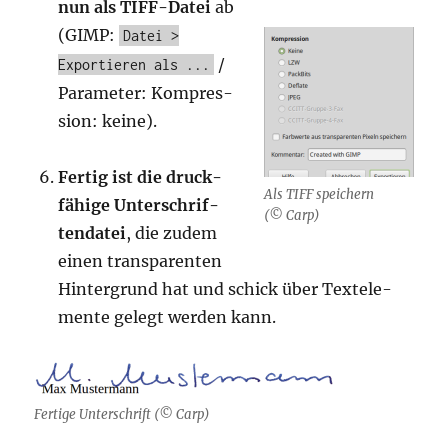
nun als TIFF-Datei
ab
(GIMP:
Datei >
/
Exportieren als ...
Para­me­ter: Kom­pres­
si­on: keine).
Fer­tig ist die druck­
Als TIFF spei­chern
fä­hi­ge Unter­schrif­
(© Carp)
ten­da­tei
, die zudem
einen trans­pa­ren­ten
Hin­ter­grund hat und schick über Text­ele­
men­te gelegt wer­den kann.
Fer­ti­ge Unter­schrift (© Carp)