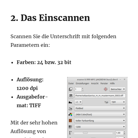
2. Das Einscannen
Scan­nen Sie die Unter­schrift mit fol­gen­den
Para­me­tern ein:
Far­ben: 24 bzw. 32 bit
Auf­lö­sung:
1200 dpi
Aus­ga­be­for­
mat: TIFF
Mit der sehr hohen
Auf­lö­sung von