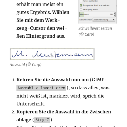
erhält man meist ein
gutes Ergeb­nis.
Wäh­len
Sie mit dem Werk­
zeug-Cur­sor den
wei­
Schwell­wert set­zen
(© Carp)
ßen Hin­ter­grund aus.
Aus­wahl (© Carp)
Keh­ren Sie die Aus­wahl nun um
(GIMP:
), so dass alles, was
Auswahl > Invertieren
nicht weiß ist, mar­kiert wird, sprich die
Unterschrift.
Kopie­ren Sie die Aus­wahl in die Zwi­schen­
ab­la­ge
(
).
Strg-C