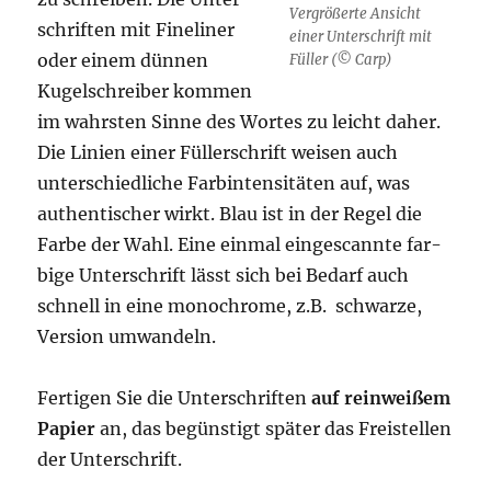
Ver­grö­ßer­te Ansicht
schrif­ten mit Fine­li­ner
einer Unter­schrift mit
oder einem dün­nen
Fül­ler (© Carp)
Kugel­schrei­ber kom­men
im wahrs­ten Sin­ne des Wor­tes zu leicht daher.
Die Lini­en einer Fül­lerschrift wei­sen auch
unter­schied­li­che Farb­in­ten­si­tä­ten auf, was
authen­ti­scher wirkt. Blau ist in der Regel die
Far­be der Wahl. Eine ein­mal ein­ge­scann­te far­
bi­ge Unter­schrift lässt sich bei Bedarf auch
schnell in eine mono­chro­me, z.B. schwar­ze,
Ver­si­on umwandeln.
Fer­ti­gen Sie die Unter­schrif­ten
auf rein­wei­ßem
Papier
an, das begüns­tigt spä­ter das Frei­stel­len
der Unterschrift.