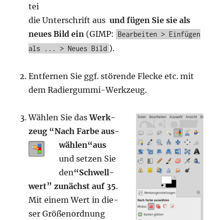
tei
die Unter­schrift aus
und fügen Sie sie als
neu­es Bild ein
(GIMP:
Bearbeiten > Einfügen
).
als ... > Neues Bild
Ent­fer­nen Sie ggf. stö­ren­de Fle­cke etc. mit
dem Radiergummi-Werkzeug.
Wäh­len Sie das
Werk­
zeug “Nach Far­be aus­
wäh­len“
aus
und set­zen Sie
den
“Schwell­
wert” zunächst auf 35
.
Mit einem Wert in die­
ser Grö­ßen­ord­nung