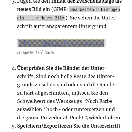
Fügen Sie den
Inhalt der Zwi­schen­ab­la­ge als
neu­es Bild
ein (GIMP:
Bearbeiten > Einfügen
). Sie sehen die Unter­
als ... > Neues Bild
schrift auf trans­pa­ren­tem Untergrund.
Frei­ge­stellt (© Carp)
Über­prü­fen Sie die Rän­der der Unter­
schrift.
Sind noch hel­le Res­te des Hin­ter­
grunds zu sehen sind oder sind die Rän­der
zu hart abge­schnit­ten, müs­sen Sie den
Schwell­wert des Werk­zeugs “Nach Far­be
aus­wäh­len” hoch- oder run­ter­set­zen und
die gan­ze Pro­ze­dur ab Punkt 3 wiederholten.
Speichern/Exportieren Sie die Unter­schrift