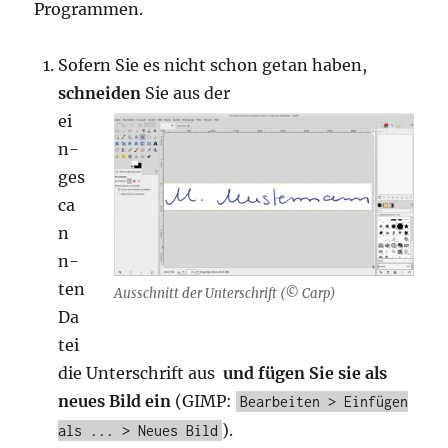
Programmen.
Sofern Sie es nicht schon getan haben,
schnei­den
Sie aus der
ei
n­
ge­s
ca
n
n­
ten
Aus­schnitt der Unter­schrift (© Carp)
Da
tei
die Unter­schrift aus
und fügen Sie sie als
neu­es Bild ein
(GIMP:
Bearbeiten > Einfügen
).
als ... > Neues Bild