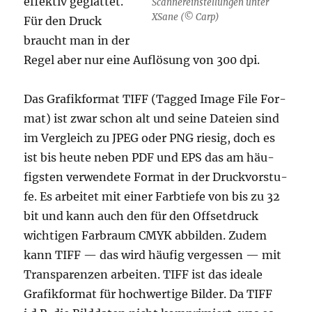
effek­tiv geglät­tet.
Scan­ner­ein­stel­lun­gen unter
XSa­ne (© Carp)
Für den Druck
braucht man in der
Regel aber nur eine Auf­lö­sung von 300 dpi.
Das Gra­fik­for­mat TIFF (Tag­ged Image File For­
mat) ist zwar schon alt und sei­ne Datei­en sind
im Ver­gleich zu JPEG oder PNG rie­sig, doch es
ist bis heu­te neben PDF und EPS das am häu­
figs­ten ver­wen­de­te For­mat in der Druck­vor­stu­
fe. Es arbei­tet mit einer Farb­tie­fe von bis zu 32
bit und kann auch den für den Off­set­druck
wich­ti­gen Farb­raum CMYK abbil­den. Zudem
kann TIFF — das wird häu­fig ver­ges­sen — mit
Trans­pa­ren­zen arbei­ten. TIFF ist das idea­le
Gra­fik­for­mat für hoch­wer­ti­ge Bil­der. Da TIFF