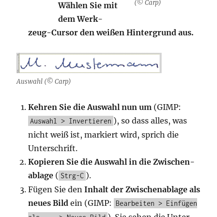
(© Carp)
Wäh­len Sie mit
dem Werk­
zeug-Cur­sor den
wei­ßen Hin­ter­grund aus.
Aus­wahl (© Carp)
Keh­ren Sie die Aus­wahl nun um
(GIMP:
), so dass alles, was
Auswahl > Invertieren
nicht weiß ist, mar­kiert wird, sprich die
Unterschrift.
Kopie­ren Sie die Aus­wahl in die Zwi­schen­
ab­la­ge
(
).
Strg-C
Fügen Sie den
Inhalt der Zwi­schen­ab­la­ge als
neu­es Bild
ein (GIMP:
Bearbeiten > Einfügen