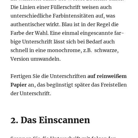
Die Lini­en einer Fül­lerschrift wei­sen auch
unter­schied­li­che Farb­in­ten­si­tä­ten auf, was
authen­ti­scher wirkt. Blau ist in der Regel die
Far­be der Wahl. Eine ein­mal ein­ge­scann­te far­
bi­ge Unter­schrift lässt sich bei Bedarf auch
schnell in eine mono­chro­me, z.B. schwar­ze,
Ver­si­on umwandeln.
Fer­ti­gen Sie die Unter­schrif­ten
auf rein­wei­ßem
Papier
an, das begüns­tigt spä­ter das Frei­stel­len
der Unterschrift.
2. Das Einscannen