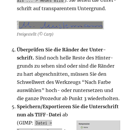
). Sie sehen die Unter­
als ... > Neues Bild
schrift auf trans­pa­ren­tem Untergrund.
Frei­ge­stellt (© Carp)
Über­prü­fen Sie die Rän­der der Unter­
schrift.
Sind noch hel­le Res­te des Hin­ter­
grunds zu sehen sind oder sind die Rän­der
zu hart abge­schnit­ten, müs­sen Sie den
Schwell­wert des Werk­zeugs “Nach Far­be
aus­wäh­len” hoch- oder run­ter­set­zen und
die gan­ze Pro­ze­dur ab Punkt 3 wiederholten.
Speichern/Exportieren Sie die Unter­schrift
nun als TIFF-Datei
ab
(GIMP:
Datei >