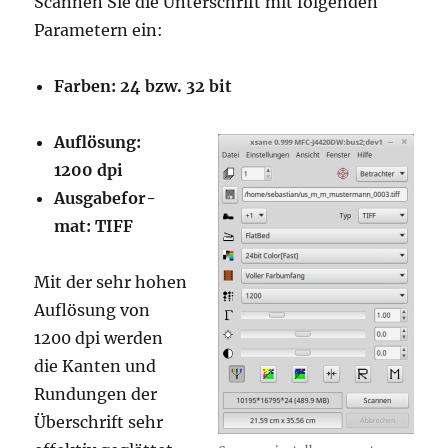
Scan­nen Sie die Unter­schrift mit fol­gen­den
Para­me­tern ein:
Far­ben: 24 bzw. 32 bit
Auf­lö­sung:
1200 dpi
Aus­ga­be­for­
mat: TIFF
Mit der sehr hohen
Auf­lö­sung von
1200 dpi wer­den
die Kan­ten und
Run­dun­gen der
Über­schrift sehr