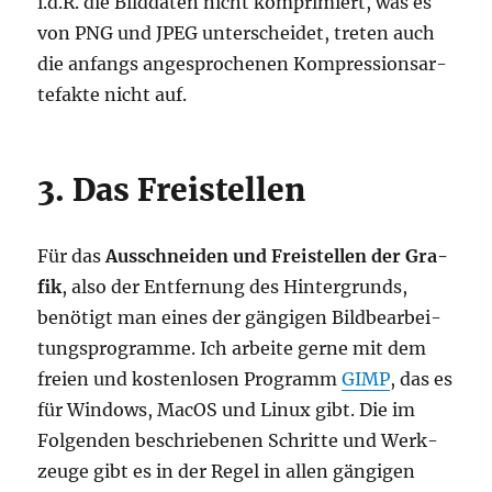
i.d.R. die Bild­da­ten nicht kom­pri­miert, was es
von PNG und JPEG unter­schei­det, tre­ten auch
die anfangs ange­spro­che­nen Kom­pres­si­ons­ar­
te­fak­te nicht auf.
3. Das Freistellen
Für das
Aus­schnei­den und Frei­stel­len der Gra­
fik
, also der Ent­fer­nung des Hin­ter­grunds,
benö­tigt man eines der gän­gi­gen Bild­be­ar­bei­
tungs­pro­gram­me. Ich arbei­te ger­ne mit dem
frei­en und kos­ten­lo­sen Pro­gramm
GIMP
, das es
für Win­dows, MacOS und Linux gibt. Die im
Fol­gen­den beschrie­be­nen Schrit­te und Werk­
zeu­ge gibt es in der Regel in allen gän­gi­gen