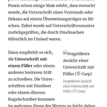
Pra­xis schon eini­ge Male erlebt, dass ver­sucht
wur­de, die Unter­schrift eines Vor­stands oder
Dekans auf einem Über­wei­sungs­trä­ger zu fäl­
schen. Dabei wur­de auf Unter­schrif­ten­mus­ter
zurück­ge­grif­fen, die durch Druck­sa­chen
öffent­lich im Umlauf waren.
Dann emp­fiehlt es sich,
die
Unter­schrift mit
einem Fül­ler
oder einem
ande­ren brei­te­ren Stift
zu schrei­ben. Die Unter­
Ver­grö­ßer­te Ansicht
schrif­ten mit Fine­li­ner
einer Unter­schrift mit
Fül­ler (© Carp)
oder einem dün­nen
Kugel­schrei­ber kom­men
im wahrs­ten Sin­ne des Wor­tes zu leicht daher.