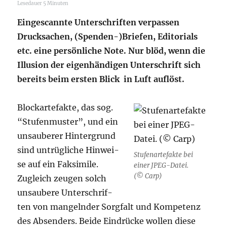
Lese­dau­er
5
Minu­ten
Ein­ge­scann­te Unter­schrif­ten ver­pas­sen
Druck­sa­chen, (Spenden-)Briefen, Edi­to­ri­als
etc. eine per­sön­li­che Note. Nur blöd, wenn die
Illu­si­on
der eigen­hän­di­gen Unter­schrift sich
bereits beim ers­ten Blick in Luft auflöst.
Block­ar­te­fak­te, das sog.
“Stu­fen­mus­ter”, und ein
unsau­be­rer Hin­ter­grund
sind untrüg­li­che Hin­wei­
Stu­fen­ar­te­fak­te bei
se auf ein Fak­si­mi­le.
einer JPEG-Datei.
(© Carp)
Zugleich zeu­gen solch
unsau­be­re Unter­schrif­
ten von man­geln­der Sorg­falt und Kom­pe­tenz
des Absen­ders. Bei­de Ein­drü­cke wol­len die­se