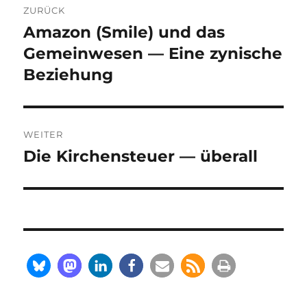
ZURÜCK
Amazon (Smile) und das
Vorheriger
Beitrag:
Gemeinwesen — Eine zynische
Beziehung
WEITER
Die Kirchensteuer — überall
Nächster
Beitrag: