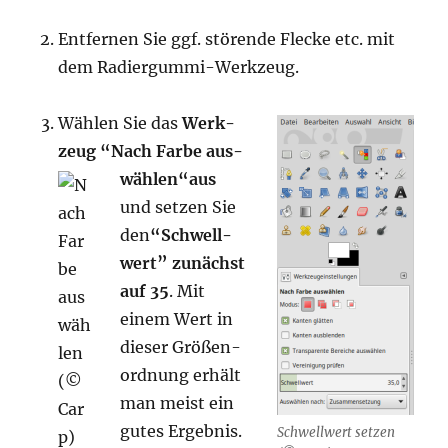
Ent­fer­nen Sie ggf. stö­ren­de Fle­cke etc. mit
dem Radiergummi-Werkzeug.
Wäh­len Sie das
Werk­
zeug “Nach Far­be aus­
wäh­len“
aus
und set­zen Sie
den
“Schwell­
wert” zunächst
auf 35
. Mit
einem Wert in
die­ser Grö­ßen­
ord­nung erhält
man meist ein
gutes Ergeb­nis.
Schwell­wert set­zen