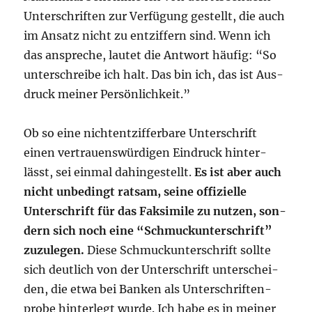
Unter­schrif­ten zur Ver­fü­gung gestellt, die auch
im Ansatz nicht zu ent­zif­fern sind. Wenn ich
das anspre­che, lau­tet die Ant­wort häu­fig: “So
unter­schrei­be ich halt. Das bin ich, das ist Aus­
druck mei­ner Persönlichkeit.”
Ob so eine nicht­ent­zif­fer­ba­re Unter­schrift
einen ver­trau­ens­wür­di­gen Ein­druck hin­ter­
lässt, sei ein­mal dahin­ge­stellt.
Es ist aber auch
nicht unbe­dingt rat­sam, sei­ne offi­zi­el­le
Unter­schrift für das Fak­si­mi­le zu nut­zen, son­
dern sich noch eine “Schmuck­un­ter­schrift”
zuzu­le­gen.
Die­se Schmuck­un­ter­schrift soll­te
sich deut­lich von der Unter­schrift unter­schei­
den, die etwa bei Ban­ken als Unter­schrif­ten­
pro­be hin­ter­legt wur­de. Ich habe es in mei­ner