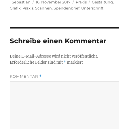
Autor
Veröffentlicht
Kategorien
Schlagwörter
Sebastian
16. November 2017
Praxis
Gestaltung
,
am
Grafik
,
Praxis
,
Scannen
,
Spendenbrief
,
Unterschrift
Schreibe einen Kommentar
Deine E-Mail-Adresse wird nicht veröffentlicht.
Erforderliche Felder sind mit
*
markiert
KOMMENTAR
*