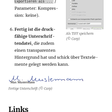
/
Exportieren als ...
Para­me­ter: Kom­pres­
si­on: keine).
Fer­tig ist die druck­
Als TIFF spei­chern
fä­hi­ge Unter­schrif­
(© Carp)
ten­da­tei
, die zudem
einen trans­pa­ren­ten
Hin­ter­grund hat und schick über Text­ele­
men­te gelegt wer­den kann.
Fer­ti­ge Unter­schrift (© Carp)
Links