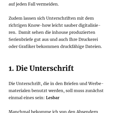
auf jeden Fall vermeiden.
Zudem las­sen sich Unter­schrif­ten mit dem
rich­ti­gen Know-how leicht sau­ber digi­ta­li­sie­
ren. Damit sehen die inhouse pro­du­zier­ten
Seri­en­brie­fe gut aus und auch Ihre Dru­cke­rei
oder Gra­fi­ker bekom­men druck­fä­hi­ge Dateien.
1. Die Unterschrift
Die Unter­schrift, die in den Brie­fen und Wer­be­
ma­te­ria­len benutzt wer­den, soll muss zunächst
ein­mal eines sein:
Les­bar
Manch­mal bekom­me ich von den Absen­dern